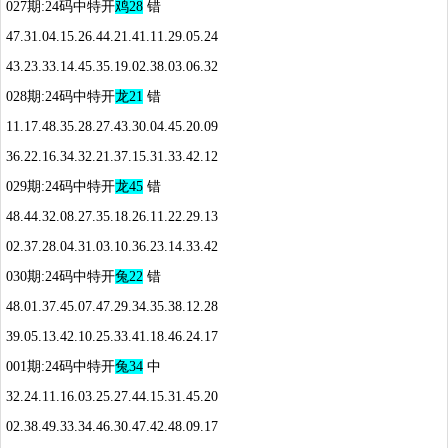
027期:24码中特开
鸡28
错
47.31.04.15.26.44.21.41.11.29.05.24
43.23.33.14.45.35.19.02.38.03.06.32
028期:24码中特开
龙21
错
11.17.48.35.28.27.43.30.04.45.20.09
36.22.16.34.32.21.37.15.31.33.42.12
029期:24码中特开
龙45
错
48.44.32.08.27.35.18.26.11.22.29.13
02.37.28.04.31.03.10.36.23.14.33.42
030期:24码中特开
兔22
错
48.01.37.45.07.47.29.34.35.38.12.28
39.05.13.42.10.25.33.41.18.46.24.17
001期:24码中特开
兔34
中
32.24.11.16.03.25.27.44.15.31.45.20
02.38.49.33.34.46.30.47.42.48.09.17