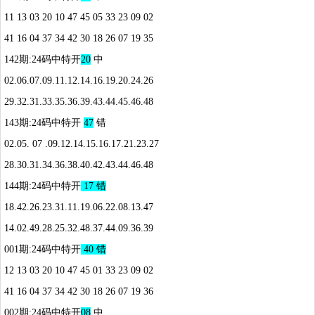
11 13 03 20 10 47 45 05 33 23 09 02
41 16 04 37 34 42 30 18 26 07 19 35
142期:24码中特开
20
中
02.06.07.09.11.12.14.16.19.20.24.26
29.32.31.33.35.36.39.43.44.45.46.48
143期:24码中特开
47
错
02.05. 07 .09.12.14.15.16.17.21.23.27
28.30.31.34.36.38.40.42.43.44.46.48
144期:24码中特开
17 错
18.42.26.23.31.11.19.06.22.08.13.47
14.02.49.28.25.32.48.37.44.09.36.39
001期:24码中特开
40 错
12 13 03 20 10 47 45 01 33 23 09 02
41 16 04 37 34 42 30 18 26 07 19 36
002期:24码中特开
08
中