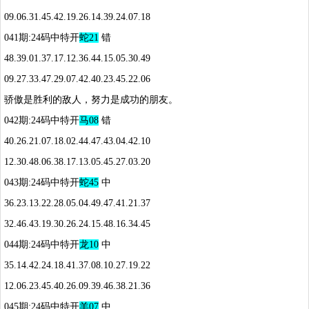
09.06.31.45.42.19.26.14.39.24.07.18
041期:24码中特开
蛇21
错
48.39.01.37.17.12.36.44.15.05.30.49
09.27.33.47.29.07.42.40.23.45.22.06
骄傲是胜利的敌人，努力是成功的朋友。
042期:24码中特开
马08
错
40.26.21.07.18.02.44.47.43.04.42.10
12.30.48.06.38.17.13.05.45.27.03.20
043期:24码中特开
蛇45
中
36.23.13.22.28.05.04.49.47.41.21.37
32.46.43.19.30.26.24.15.48.16.34.45
044期:24码中特开
龙10
中
35.14.42.24.18.41.37.08.10.27.19.22
12.06.23.45.40.26.09.39.46.38.21.36
045期:24码中特开
羊07
中