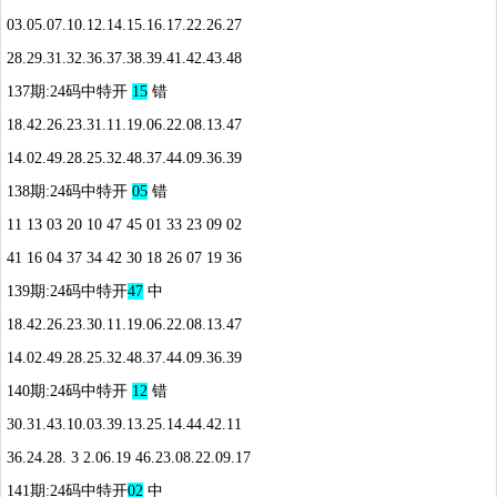
03.05.07.10.12.14.15.16.17.22.26.27
28.29.31.32.36.37.38.39.41.42.43.48
137期:24码中特开
15
错
18.42.26.23.31.11.19.06.22.08.13.47
14.02.49.28.25.32.48.37.44.09.36.39
138期:24码中特开
05
错
11 13 03 20 10 47 45 01 33 23 09 02
41 16 04 37 34 42 30 18 26 07 19 36
139期:24码中特开
47
中
18.42.26.23.30.11.19.06.22.08.13.47
14.02.49.28.25.32.48.37.44.09.36.39
140期:24码中特开
12
错
30.31.43.10.03.39.13.25.14.44.42.11
36.24.28.
3
2.06.19 46.23.08.22.09.17
141期:24码中特开
02
中