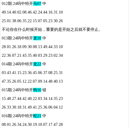
012期:24码中特开
马07
中
49.14.40.02.08.46.42.24.44.16.31.10
25.01.38.06.35.22.15.07.05.23.30.26
不论你在什么时候开始，重要的是开始之后就不要停止。
013期:24码中特开
龙10
中
28.01.26.18.09.30.08.13.49.44.33.10
22.36.07.21.43.35.40.03.29.23.02.34
014期:24码中特开
龙22
中
03.43.41.15.23.36.45.06.37.08.25.31
47.35.26.05.12.22.07.09.14.48.40.13
015期:24码中特开
狗16
错
15.48.27.44.42.40.22.03.34.14.35.23
26.33.30.18.31.49.41.25.36.06.04.12
016期:24码中特开
蛇21
中
08.01.26.34.24.30.19.10.07.17.47.28