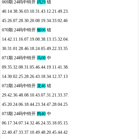
069期:24码中特开
鸡29
错
40.14.38.36.03.10.31.43.12.21.49.23.
45.26.07.28.30.20.08.19.34.33.02.46
070期:24码中特开
猴06
错
14.42.11.16.07.19.08.38.13.15.32.04.
30.31.01.28.46.18.24.05.49.22.33.35
071期:24码中特开
马08
中
09.35.32.08.31.05.46.44.19.11.41.38.
14.30.02.25.28.26.43.18.34.12.37.13
072期:24码中特开
龙46
错
29.42.36.48.08.10.43.07.31.21.33.37.
45.20.24.06.18.44.23.34.47.28.04.25
073期:24码中特开
狗40
中
06.17.34.07.14.32.46.24.35.18.05.15.
22.40.47.33.37.10.49.48.20.45.44.42