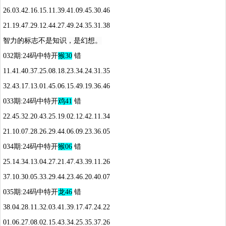
26.03.42.16.15.11.39.41.09.45.30.46
21.19.47.29.12.44.27.49.24.35.31.38
智力的标志不是知识，是幻想。
032期:24码中特开
猴30
错
11.41.40.37.25.08.18.23.34.24.31.35
32.43.17.13.01.45.06.15.49.19.36.46
033期:24码中特开
鸡41
错
22.45.32.20.43.25.19.02.12.42.11.34
21.10.07.28.26.29.44.06.09.23.36.05
034期:24码中特开
猴06
错
25.14.34.13.04.27.21.47.43.39.11.26
37.10.30.05.33.29.44.23.46.20.40.07
035期:24码中特开
龙46
错
38.04.28.11.32.03.41.39.17.47.24.22
01.06.27.08.02.15.43.34.25.35.37.26