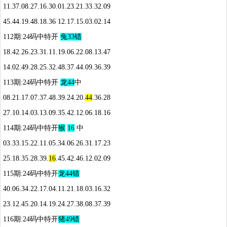
11.37.08.27.16.30.01.23.21.33.32.09
45.44.19.48.18.36 12.17.15.03.02.14
112期:24码中特开
兔33错
18.42.26.23.31.11.19.06.22.08.13.47
14.02.49.28.25.32.48.37.44.09.36.39
113期:24码中特开
龙44
中
08.21.17.07.37.48.39.24.20.
44
.36.28
27.10.14.03.13.09.35.42.12.06.18.16
114期:24码中特开
猴
16
中
03.33.15.22.11.05.34.06.26.31.17.23
25.18.35.28.39.
16
.45.42.46.12.02.09
115期:24码中特开
龙44错
40.06.34.22.17.04.11.21.18.03.16.32
23.12.45.20.14.19.24.27.38.08.37.39
116期:24码中特开
猪49错