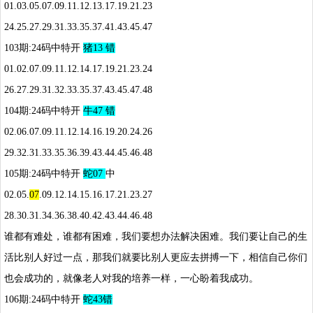
01.03.05.07.09.11.12.13.17.19.21.23
24.25.27.29.31.33.35.37.41.43.45.47
103期:24码中特开
猪13
错
01.02.07.09.11.12.14.17.19.21.23.24
26.27.29.31.32.33.35.37.43.45.47.48
104期:24码中特开
牛47
错
02.06.07.09.11.12.14.16.19.20.24.26
29.32.31.33.35.36.39.43.44.45.46.48
105期:24码中特开
蛇07
中
02.05.
07
.09.12.14.15.16.17.21.23.27
28.30.31.34.36.38.40.42.43.44.46.48
谁都有难处，谁都有困难，我们要想办法解决困难。我们要让自己的生
活比别人好过一点，那我们就要比别人更应去拼搏一下，相信自己你们
也会成功的，就像老人对我的培养一样，一心盼着我成功。
106期:24码中特开
蛇43错