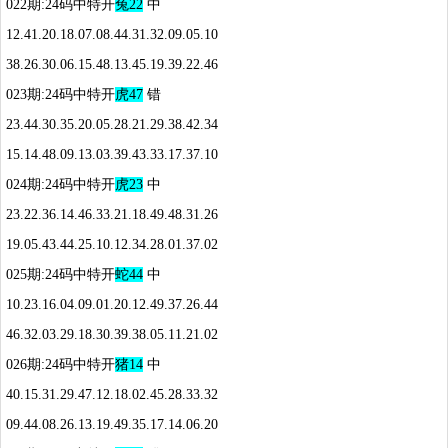
022期:24码中特开
兔22
中
12.41.20.18.07.08.44.31.32.09.05.10
38.26.30.06.15.48.13.45.19.39.22.46
023期:24码中特开
虎47
错
23.44.30.35.20.05.28.21.29.38.42.34
15.14.48.09.13.03.39.43.33.17.37.10
024期:24码中特开
虎23
中
23.22.36.14.46.33.21.18.49.48.31.26
19.05.43.44.25.10.12.34.28.01.37.02
025期:24码中特开
蛇44
中
10.23.16.04.09.01.20.12.49.37.26.44
46.32.03.29.18.30.39.38.05.11.21.02
026期:24码中特开
猪14
中
40.15.31.29.47.12.18.02.45.28.33.32
09.44.08.26.13.19.49.35.17.14.06.20