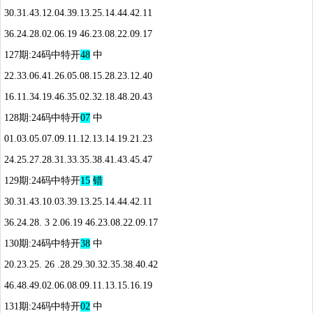
30.31.43.12.04.39.13.25.14.44.42.11
36.24.28.02.06.19 46.23.08.22.09.17
127期:24码中特开
48
中
22.33.06.41.26.05.08.15.28.23.12.40
16.11.34.19.46.35.02.32.18.48.20.43
128期:24码中特开
07
中
01.03.05.07.09.11.12.13.14.19.21.23
24.25.27.28.31.33.35.38.41.43.45.47
129期:24码中特开
15
错
30.31.43.10.03.39.13.25.14.44.42.11
36.24.28.
3
2.06.19 46.23.08.22.09.17
130期:24码中特开
38
中
20.23.25. 26 .28.29.30.32.35.38.40.42
46.48.49.02.06.08.09.11.13.15.16.19
131期:24码中特开
02
中