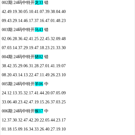
002期:24码中特开
龙33
错
42.49.19.30.05.10.41.07.39.38.04.40
09.43.29.14.46.17.37.16.47.01.48.23
003期:24码中特开
马43
错
02.06.28.36.42.41.25.22.45.32.09.48
07.03.14.37.29.19.47.18.23.21.33.30
004期:24码中特开
猪02
错
38.42.35.29.06.31.28.27.01.41.19.07
08.20.43.14.13.22.47.11.49.26.23.10
005期:24码中特开
羊06
中
24.12.13.35.32.17.41.44.20.07.05.09
33.06.40.23.42.47.19.15.26.37.03.25
006期:24码中特开
猴17
中
12.37.30.32.47.42.20.22.05.44.23.17
01.18.15.09.16.34.33.26.40.27.19.10