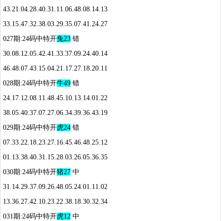
43.21.04.28.40.31.11.06.48.08.14.13
33.15.47.32.38.03.29.35.07.41.24.27
027期:24码中特开
兔23
错
30.08.12.05.42.41.33.37.09.24.40.14
46.48.07.43.15.04.21.17.27.18.20.11
028期:24码中特开
牛49
错
24.17.12.08.11.48.45.10.13.14.01.22
38.05.40.37.07.27.06.34.39.36.43.19
029期:24码中特开
虎24
错
07.33.22.18.23.27.16.45.46.48.25.12
01.13.38.40.31.15.28.03.26.05.36.35
030期:24码中特开
猪27
中
31.14.29.37.09.26.48.05.24.01.11.02
13.36.27.42.10.23.22.38.18.30.32.34
031期:24码中特开
虎12
中