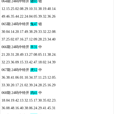
064期:24码中特开
猪03
错
12.15.25.02.08.29.10.31.38.19.40.14.
49.46.35.44.22.24.04.05.39.32.36.26
065期:24码中特开
兔47
错
30.04.14.20.17.49.38.29.33.32.22.08.
37.25.02.07.16.27.12.09.28.23.34.40
066期:24码中特开
羊31
中
21.20.31.28.49.13.27.08.05.11.38.24.
32.23.36.09.15.33.42.47.18.02.14.39
067期:24码中特开
虎12
中
36.38.41.06.01.10.34.37.11.23.12.05.
33.30.20.17.21.02.39.24.28.25.16.29
068期:24码中特开
鸡41
中
18.04.19.42.13.32.15.17.30.35.02.23.
36.08.48.16.40.38.06.24.29.41.45.31