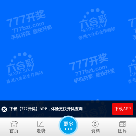
下载【777开奖】APP，体验更快开奖查询
下载APP
首页
走势
资料
图库