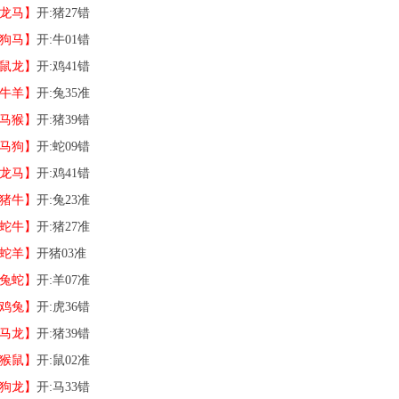
龙马
】
开:猪27错
狗马
】
开:牛01错
鼠龙
】
开:鸡41错
牛羊
】
开:兔35准
马猴
】
开:猪39错
马狗
】
开:蛇09错
龙马
】
开:鸡41错
猪牛
】
开:兔23准
蛇牛
】
开:猪27准
蛇羊
】
开猪03准
兔蛇
】
开:羊07准
鸡兔
】
开:虎36错
马龙
】
开:猪39错
猴鼠
】
开:鼠02准
狗龙
】
开:马33错