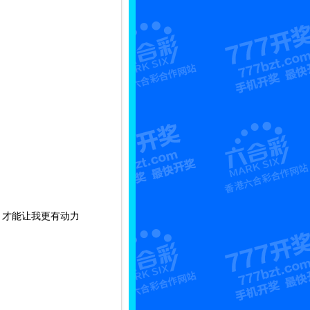
，才能让我更有动力