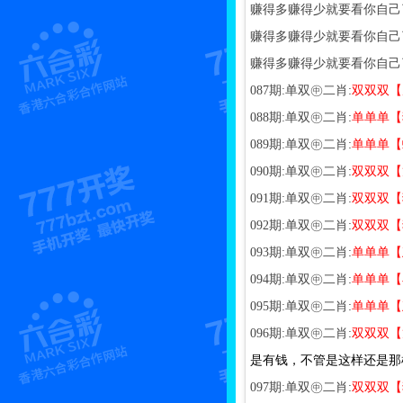
赚得多赚得少就要看你自己
赚得多赚得少就要看你自己
赚得多赚得少就要看你自己
087期:
单双㊥二
肖
:
双双双
【
088期:
单双㊥二
肖
:
单单单
【
089期:
单双㊥二
肖
:
单单单
【
090期:
单双㊥二
肖
:
双双双
【
091期:
单双㊥二
肖
:
双双双
【
092期:
单双㊥二
肖
:
双双双
【
093期:
单双㊥二
肖
:
单单单
【
094期:
单双㊥二
肖
:
单单单
【
095期:
单双㊥二
肖
:
单单单
【
096期:
单双㊥二
肖
:
双双双
【
是有钱，不管是这样还是那
097期:
单双㊥二
肖
:
双双双
【