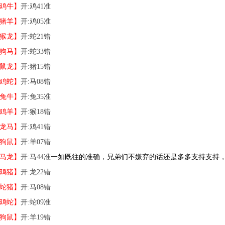
鸡牛
】
开:鸡41准
猪羊
】
开:鸡05准
猴龙
】
开:蛇21错
狗马
】
开:蛇33错
鼠龙
】
开:猪15错
鸡蛇
】
开:马08错
兔牛
】
开:兔35准
鸡羊
】
开:猴18错
龙马
】
开:鸡41错
狗鼠
】
开:羊07错
马龙
】
开:马44准
一如既往的准确，兄弟们不嫌弃的话还是多多支持支持
鸡猪
】
开:龙22错
蛇猪
】
开:马08错
鸡蛇
】
开:蛇09准
狗鼠
】
开:羊19错