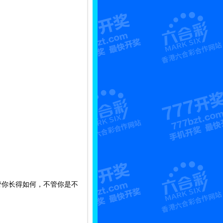
管你长得如何，不管你是不