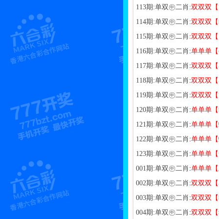
113期:
单双㊥二
肖
:
双双双
【
114期:
单双㊥二
肖
:
双双双
【
115期:
单双㊥二
肖
:双双双
【
116期:
单双㊥二
肖
:
单单单
【
117期:
单双㊥二
肖
:
双双双
【
118期:
单双㊥二
肖
:
双双双
【
119期:
单双㊥二
肖
:
双双双
【
120期:
单双㊥二
肖
:
单单单
【
121期:
单双㊥二
肖
:
单单单
【
122期:
单双㊥二
肖
:
单单单
【
123期:
单双㊥二
肖
:
单单单
【
001期:
单双㊥二
肖
:
单单单
【
002期:
单双㊥二
肖
:
双双双
【
003期:
单双㊥二
肖
:
双双双
【
004期:
单双㊥二
肖
:
双双双
【