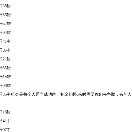
开38错
开36错
开42错
开04错
开41中
开05中
开21错
开33错
开15错
开08错
 开35中机会是每个人通向成功的一把金钥匙,来时需要你们去争取，有的
开18错
开41中
开07中