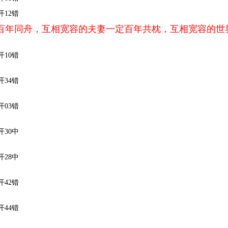
开12错
百年同舟，互相宽容的夫妻一定百年共枕，互相宽容的世
开10错
开34错
开03错
开30中
开28中
开42错
开44错