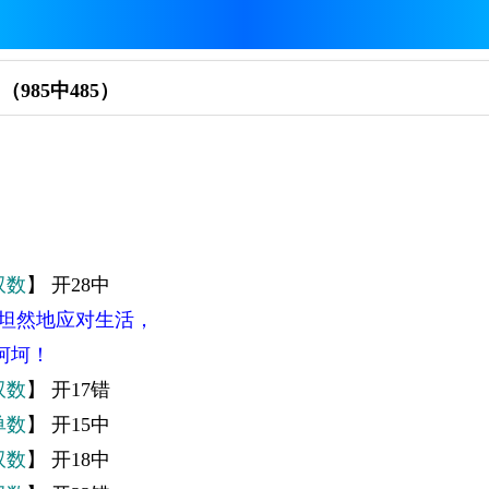
985中485）
双数
】 开28中
,坦然地应对生活，
坷坷！
双数
】 开17错
单数
】 开15中
双数
】 开18中