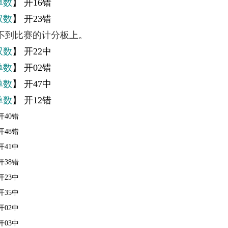
单数
】 开16错
双数
】 开23错
不到比赛的计分板上。
双数
】 开22中
单数
】 开02错
单数
】 开47中
单数
】 开12错
开40错
开48错
开41中
开38错
开23中
开35中
开02中
开03中