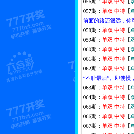
056期：
单双
中特
【
057期：
单双
中特
【
前面的路还很远，你
058期：
单双
中特
【
059期：
单双
中特
【
060期：
单双
中特
【
061期：
单双
中特
【
062期：
单双
中特
【
“不耻最后”。即使
063期：
单双
中特
【
064期：
单双
中特
【
065期：
单双
中特
【
066期：
单双
中特
【
067期：
单双
中特
【