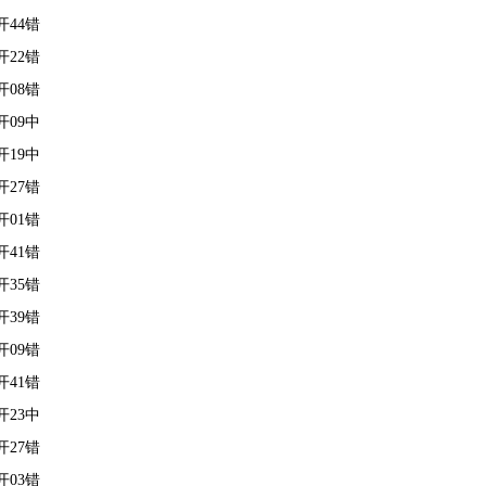
开44错
开22错
开08错
开09中
开19中
开27错
开01错
开41错
开35错
开39错
开09错
开41错
开23中
开27错
开03错