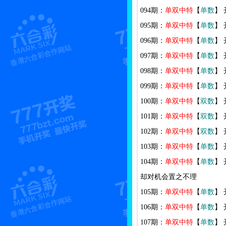
094期：
单双
中特
【
单数
】 
095期：
单双
中特
【
单数
】 
096期：
单双
中特
【
单数
】 
097期：
单双
中特
【
单数
】 
098期：
单双
中特
【
单数
】 
099期：
单双
中特
【
单数
】 
100期：
单双
中特
【
双数
】 
101期：
单双
中特
【
双数
】 
102期：
单双
中特
【
双数
】 
103期：
单双
中特
【
单数
】 
104期：
单双
中特
【
单数
】
却对机会置之不理
105期：
单双
中特
【
单数
】 
106期：
单双
中特
【
单数
】 
107期：
单双
中特
【
单数
】 