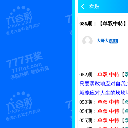
看贴
086期：【单双中特】（
大哥大
楼主
052期：
单双
中特
【
只要勇敢地应对自我
就能应对人生的坎坎
053期：
单双
中特
【
054期：
单双
中特
【
055期：
单双
中特
【