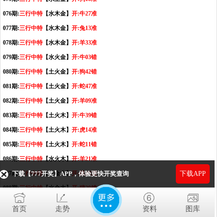
076期:
三行中特
【水木金】
开:牛27准
077期:
三行中特
【水木金】
开:兔13准
078期:
三行中特
【水木金】
开:羊33准
079期:
三行中特
【水火金】
开:牛03错
080期:
三行中特
【土火金】
开:狗42错
081期:
三行中特
【土火金】
开:蛇47准
082期:
三行中特
【土火金】
开:羊09准
083期:
三行中特
【土火木】
开:牛39错
084期:
三行中特
【土火木】
开:虎14准
085期:
三行中特
【土火木】
开:蛇11错
086期:
三行中特
【水火木】
开:羊21准
下载【777开奖】APP，体验更快开奖查询
下载APP
087期:
三行中特
【水金木】
开:鼠40准
088期:
三行中特
【水金木】
开:猪29错
089期:
三行中特
【水金土】
开:龙12准
首页
走势
资料
图库