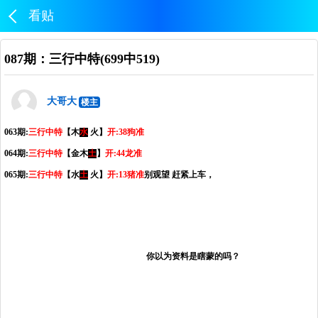
看贴
087期：三行中特(699中519)
大哥大
楼主
063期:
三行中特
【木
水
火】
开:38狗准
064期:
三行中特
【金木
土
】
开:44龙准
065期:
三行中特
【水
土
火】
开:13猪准
别观望 赶紧上车，
你以为资料是瞎蒙的吗？