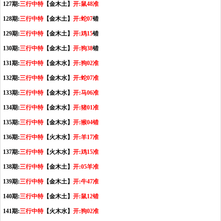
127期:
三行中特
【金木土】
开:鼠48准
128期:
三行中特
【金木土】
开:蛇07
错
129期:
三行中特
【金木土】
开:鸡15
错
130期:
三行中特
【金木土】
开:狗38
错
131期:
三行中特
【金木水】
开:狗02准
132期:
三行中特
【金木水】
开:蛇07准
133期:
三行中特
【金木水】
开:马06准
134期:
三行中特
【金木水】
开:猪01准
135期:
三行中特
【金木水】
开:猴04错
136期:
三行中特
【火木水】
开:羊17准
137期:
三行中特
【火木水】
开:鸡15准
138期:
三行中特
【金木土】
开:05羊准
139期:
三行中特
【金木土】
开:牛47准
140期:
三行中特
【金木土】
开:鼠12错
141期:
三行中特
【火木水】
开:狗02准