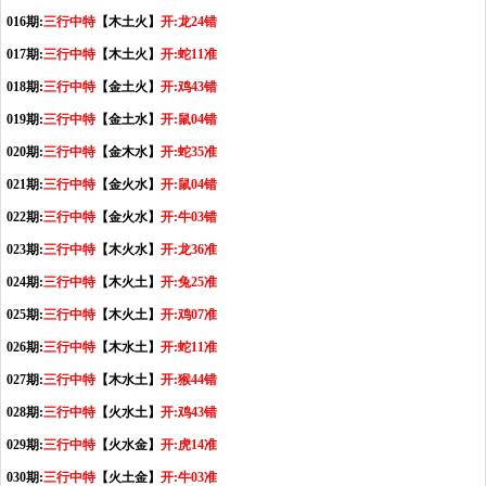
016期:
三行中特
【木土火】
开:龙24错
017期:
三行中特
【木土火】
开:蛇11准
018期:
三行中特
【金土火】
开:鸡43错
019期:
三行中特
【金土水】
开:鼠04错
020期:
三行中特
【金木水】
开:蛇35准
021期:
三行中特
【金火水】
开:鼠04错
022期:
三行中特
【金火水】
开:牛03错
023期:
三行中特
【木火水】
开:龙36准
024期:
三行中特
【木火土】
开:兔25准
025期:
三行中特
【木火土】
开:鸡07准
026期:
三行中特
【木水土】
开:蛇11准
027期:
三行中特
【木水土】
开:猴44错
028期:
三行中特
【火水土】
开:鸡43错
029期:
三行中特
【火水金】
开:虎14准
030期:
三行中特
【火土金】
开:牛03准