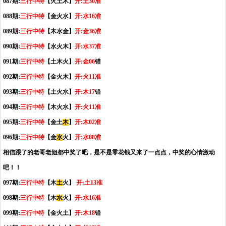
087期:
三行中特
【火土木】
开:土30准
088期:
三行中特
【金火水】
开:水16准
089期:
三行中特
【木水金】
开:金36准
090期:
三行中特
【水火木】
开:水37准
091期:
三行中特
【土木火】
开:金06
错
092期:
三行中特
【金火木】
开:火11准
093期:
三行中特
【土火水】
开:木17
错
094期:
三行中特
【木火水】
开:火11准
095期:
三行中特
【金土
木
】
开:木02准
096期:
三行中特
【金
水
火】
开:水08准
相信跟了的老哥老姐都中奖了吧，是不是零花钱又来了一点点，中奖的心情激动
吧！！
097期:
三行中特
【木
土
火】
开:土13准
098期:
三行中特
【木
水
火】
开:水16准
099期:
三行中特
【金火土】
开:木18
错