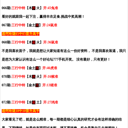
066期:
三行中特
【木
水
火】
开:45兔准
看好的就跟我一起下注，赢得丰衣足食.挑战中奖高潮！
067期:
三行中特
【金土
水
】
开:24鼠准
逍窍玲珑05中05晋升高手
068期:
三行中特
【木
金
火】
开:36鼠准
不是我喜欢面子，我就是想让大家知道有这么一份好资料， 不是我喜欢装逼，我只
是想为大家认识有这么一个好论坛777手机开奖。 没有最好，只有更好！
069期:
三行中特
【金土
水
】
开:46虎准
070期:
三行中特
【木
水
火】
开:16猴准
071期:
三行中特
【金木
土
】
开:13猪准
072期:
三行中特
【水
金
土】
开:27鸡准
逍窍玲珑10中10晋升高手
大家看见了吧，就是这么精准，每一期都是细心认真的研究才会有这样准确的结