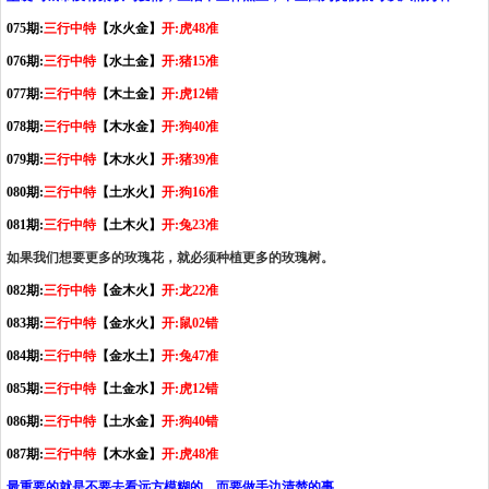
075期:
三行中特
【水火金】
开:虎48准
076期:
三行中特
【水土金】
开:猪15准
077期:
三行中特
【木土金】
开:虎12错
078期:
三行中特
【木水金】
开:狗40准
079期:
三行中特
【木水火】
开:猪39准
080期:
三行中特
【土水火】
开:狗16准
081期:
三行中特
【土木火】
开:兔23准
如果我们想要更多的玫瑰花，就必须种植更多的玫瑰树。
082期:
三行中特
【金木火】
开:龙22准
083期:
三行中特
【金水火】
开:鼠02错
084期:
三行中特
【金水土】
开:兔47准
085期:
三行中特
【土金水】
开:虎12错
086期:
三行中特
【土水金】
开:狗40错
087期:
三行中特
【木水金】
开:虎48准
最重要的就是不要去看远方模糊的，而要做手边清楚的事。