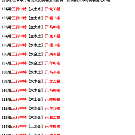
要你们去争取，有的人把机会变成财富，而有的人却对机会置之不理
101期:
三行中特
【火土水】
开:蛇33错
102期:
三行中特
【金土水】
开:猪15准
103期:
三行中特
【金火水】
开:马08准
104期:
三行中特
【金木土】
开:兔35错
105期:
三行中特
【水木土】
开:猴18准
106期:
三行中特
【水金土】
开:鸡41错
107期:
三行中特
【水金土】
开:羊07准
108期:
三行中特
【水木土】
开:马44准
109期:
三行中特
【水木金】
开:龙22错
110期:
三行中特
【水木金】
开:马08准
111期:
三行中特
【木土金】
开:蛇09错
112期:
三行中特
【木水金】
开:羊19准
113期:
三行中特
【木水金】
开:猪27错
114期:
三行中特
【土水金】
开:牛01准