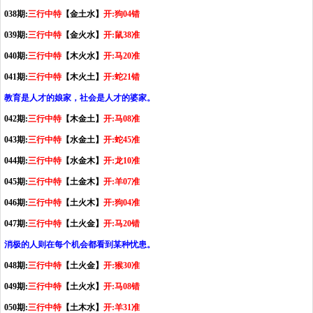
038期:
三行中特
【金土水】
开:狗04错
039期:
三行中特
【金火水】
开:鼠38准
040期:
三行中特
【木火水】
开:马20准
041期:
三行中特
【木火土】
开:蛇21错
教育是人才的娘家，社会是人才的婆家。
042期:
三行中特
【木金土】
开:马08准
043期:
三行中特
【水金土】
开:蛇45准
044期:
三行中特
【水金木】
开:龙10准
045期:
三行中特
【土金木】
开:羊07准
046期:
三行中特
【土火木】
开:狗04准
047期:
三行中特
【土火金】
开:马20错
消极的人则在每个机会都看到某种忧患。
048期:
三行中特
【土火金】
开:猴30准
049期:
三行中特
【土火水】
开:马08错
050期:
三行中特
【土木水】
开:羊31准