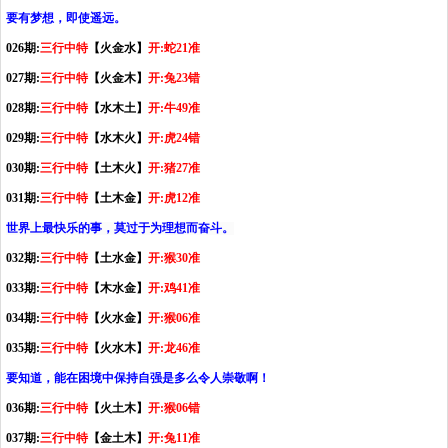
要有梦想，即使遥远。
026期:
三行中特
【火金水】
开:蛇21准
027期:
三行中特
【火金木】
开:兔23错
028期:
三行中特
【水木土】
开:牛49准
029期:
三行中特
【水木火】
开:虎24错
030期:
三行中特
【土木火】
开:猪27准
031期:
三行中特
【土木金】
开:虎12准
世界上最快乐的事，莫过于为理想而奋斗。
032期:
三行中特
【土水金】
开:猴30准
033期:
三行中特
【木水金】
开:鸡41准
034期:
三行中特
【火水金】
开:猴06准
035期:
三行中特
【火水木】
开:龙46准
要知道，能在困境中保持自强是多么令人崇敬啊！
036期:
三行中特
【火土木】
开:猴06错
037期:
三行中特
【金土木】
开:兔11准