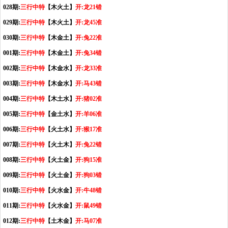
028期:
三行中特
【木火土】
开:龙21错
029期:
三行中特
【木火土】
开:龙45准
030期:
三行中特
【木金土】
开:兔22准
001期:
三行中特
【木金土】
开:兔34错
002期:
三行中特
【木金水】
开:龙33准
003期:
三行中特
【木金水】
开:马43错
004期:
三行中特
【木土水】
开:猪02准
005期:
三行中特
【金土水】
开:羊06准
006期:
三行中特
【火土水】
开:猴17准
007期:
三行中特
【火土木】
开:兔22错
008期:
三行中特
【火土金】
开:狗15准
009期:
三行中特
【火土金】
开:狗03错
010期:
三行中特
【火水金】
开:牛48错
011期:
三行中特
【火水金】
开:鼠49错
012期:
三行中特
【土木金】
开:马07准