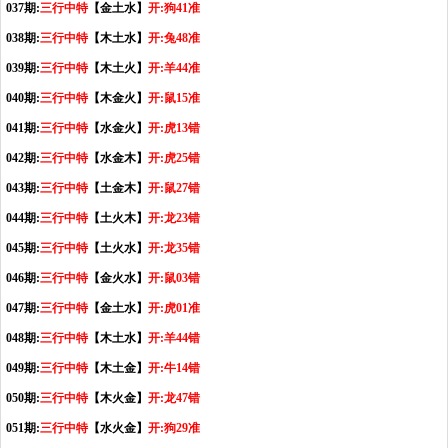
037期:
三行中特
【金土水】
开:狗41准
038期:
三行中特
【木土水】
开:兔48准
039期:
三行中特
【木土火】
开:羊44准
040期:
三行中特
【木金火】
开:鼠15准
041期:
三行中特
【水金火】
开:虎13错
042期:
三行中特
【水金木】
开:虎25错
043期:
三行中特
【土金木】
开:鼠27错
044期:
三行中特
【土火木】
开:龙23错
045期:
三行中特
【土火水】
开:龙35错
046期:
三行中特
【金火水】
开:鼠03错
047期:
三行中特
【金土水】
开:虎01准
048期:
三行中特
【木土水】
开:羊44错
049期:
三行中特
【木土金】
开:牛14错
050期:
三行中特
【木火金】
开:龙47错
051期:
三行中特
【水火金】
开:狗29准