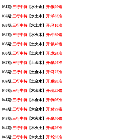
031期:
三行中特
【水土金】
开:猴20错
032期:
三行中特
【水土木】
开:羊33准
033期:
三行中特
【水土木】
开:马10准
034期:
三行中特
【水火木】
开:牛39错
035期:
三行中特
【土火木】
开:鼠40错
036期:
三行中特
【土火木】
开:龙24准
037期:
三行中特
【土金木】
开:鼠04准
038期:
三行中特
【土金木】
开:马22准
039期:
三行中特
【土金水】
开:猴20准
040期:
三行中特
【木金水】
开:兔25错
041期:
三行中特
【木金水】
开:狗06准
042期:
三行中特
【木金水】
开:猪29错
043期:
三行中特
【木火水】
开:鼠40错
044期:
三行中特
【木火土】
开:虎26准
045期:
三行中特
【木火土】
开:蛇35准