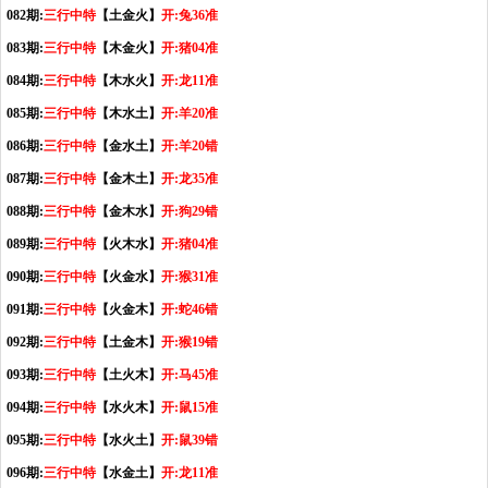
082期:
三行中特
【土金火】
开:兔36准
083期:
三行中特
【木金火】
开:猪04准
084期:
三行中特
【木水火】
开:龙11准
085期:
三行中特
【木水土】
开:羊20准
086期:
三行中特
【金水土】
开:羊20错
087期:
三行中特
【金木土】
开:龙35准
088期:
三行中特
【金木水】
开:狗29错
089期:
三行中特
【火木水】
开:猪04准
090期:
三行中特
【火金水】
开:猴31准
091期:
三行中特
【火金木】
开:蛇46错
092期:
三行中特
【土金木】
开:猴19错
093期:
三行中特
【土火木】
开:马45准
094期:
三行中特
【水火木】
开:鼠15准
095期:
三行中特
【水火土】
开:鼠39错
096期:
三行中特
【水金土】
开:龙11准