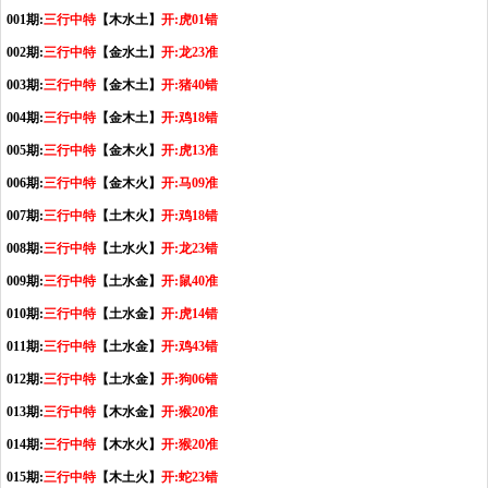
001期:
三行中特
【木水土】
开:虎01错
002期:
三行中特
【金水土】
开:龙23准
003期:
三行中特
【金木土】
开:猪40错
004期:
三行中特
【金木土】
开:鸡18错
005期:
三行中特
【金木火】
开:虎13准
006期:
三行中特
【金木火】
开:马09准
007期:
三行中特
【土木火】
开:鸡18错
008期:
三行中特
【土水火】
开:龙23错
009期:
三行中特
【土水金】
开:鼠40准
010期:
三行中特
【土水金】
开:虎14错
011期:
三行中特
【土水金】
开:鸡43错
012期:
三行中特
【土水金】
开:狗06错
013期:
三行中特
【木水金】
开:猴20准
014期:
三行中特
【木水火】
开:猴20准
015期:
三行中特
【木土火】
开:蛇23错