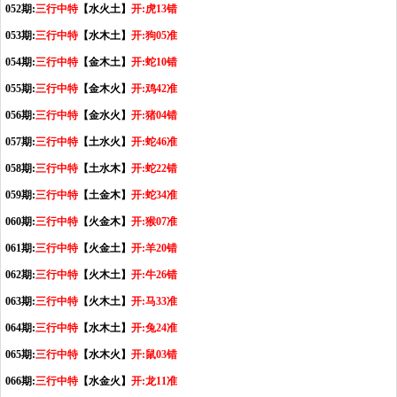
052期:
三行中特
【水火土】
开:虎13错
053期:
三行中特
【水木土】
开:狗05准
054期:
三行中特
【金木土】
开:蛇10错
055期:
三行中特
【金木火】
开:鸡42准
056期:
三行中特
【金水火】
开:猪04错
057期:
三行中特
【土水火】
开:蛇46准
058期:
三行中特
【土水木】
开:蛇22错
059期:
三行中特
【土金木】
开:蛇34准
060期:
三行中特
【火金木】
开:猴07准
061期:
三行中特
【火金土】
开:羊20错
062期:
三行中特
【火木土】
开:牛26错
063期:
三行中特
【火木土】
开:马33准
064期:
三行中特
【水木土】
开:兔24准
065期:
三行中特
【水木火】
开:鼠03错
066期:
三行中特
【水金火】
开:龙11准