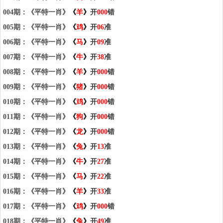
004
期
：
《平特一肖》
《
羊
》
开
000
错
005
期
：
《平特一肖》
《
鸡
》
开
06
准
006
期
：
《平特一肖》
《
马
》
开
09
准
007
期
：
《平特一肖》
《
牛
》
开
38
准
008
期
：
《平特一肖》
《
羊
》
开
000
错
009
期
：
《平特一肖》
《
猪
》
开
000
错
010
期
：
《平特一肖》
《
鸡
》
开
000
错
011
期
：
《平特一肖》
《
狗
》
开
000
错
012
期
：
《平特一肖》
《
龙
》
开
000
错
013
期
：
《平特一肖》
《
兔
》
开
13
准
014
期
：
《平特一肖》
《
牛
》
开
27
准
015
期
：
《平特一肖》
《
马
》
开
22
准
016
期
：
《平特一肖》
《
羊
》
开
33
准
017
期
：
《平特一肖》
《
鸡
》
开
000
错
018
期
：
《平特一肖》
《
兔
》
开
49
准