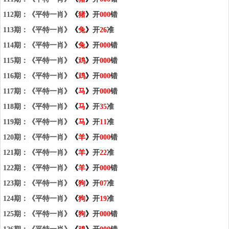
112
期
：
《平特一肖》
《
猪
》
开
000
错
113
期
：
《平特一肖》
《
兔
》
开
26
准
114
期
：
《平特一肖》
《
兔
》
开
000
错
115
期
：
《平特一肖》
《
鸡
》
开
000
错
116
期
：
《平特一肖》
《
鸡
》
开
000
错
117
期
：
《平特一肖》
《
马
》
开
000
错
118
期
：
《平特一肖》
《
马
》
开
35
准
119
期
：
《平特一肖》
《
马
》
开
11
准
120
期
：
《平特一肖》
《
羊
》
开
000
错
121
期
：
《平特一肖》
《
羊
》
开
22
准
122
期
：
《平特一肖》
《
羊
》
开
000
错
123
期
：
《平特一肖》
《
狗
》
开
07
准
124
期
：
《平特一肖》
《
狗
》
开
19
准
125
期
：
《平特一肖》
《
狗
》
开
000
错