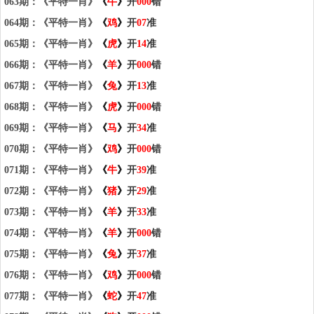
063
期
：
《平特一肖》
《
牛
》
开
000
错
064
期
：
《平特一肖》
《
鸡
》
开
07
准
065
期
：
《平特一肖》
《
虎
》
开
14
准
066
期
：
《平特一肖》
《
羊
》
开
000
错
067
期
：
《平特一肖》
《
兔
》
开
13
准
068
期
：
《平特一肖》
《
虎
》
开
000
错
069
期
：
《平特一肖》
《
马
》
开
34
准
070
期
：
《平特一肖》
《
鸡
》
开
000
错
071
期
：
《平特一肖》
《
牛
》
开
39
准
072
期
：
《平特一肖》
《
猪
》
开
29
准
073
期
：
《平特一肖》
《
羊
》
开
33
准
074
期
：
《平特一肖》
《
羊
》
开
000
错
075
期
：
《平特一肖》
《
兔
》
开
37
准
076
期
：
《平特一肖》
《
鸡
》
开
000
错
077
期
：
《平特一肖》
《
蛇
》
开
47
准