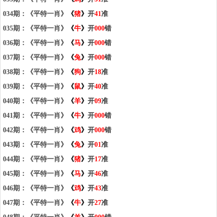
034
期
：
《平特一肖》
《
猪
》
开
41
准
035
期
：
《平特一肖》
《
牛
》
开
000
错
036
期
：
《平特一肖》
《
马
》
开
000
错
037
期
：
《平特一肖》
《
兔
》
开
000
错
038
期
：
《平特一肖》
《
狗
》
开
18
准
039
期
：
《平特一肖》
《
鼠
》
开
40
准
040
期
：
《平特一肖》
《
羊
》
开
09
准
041
期
：
《平特一肖》
《
牛
》
开
000
错
042
期
：
《平特一肖》
《
鸡
》
开
000
错
043
期
：
《平特一肖》
《
兔
》
开
01
准
044
期
：
《平特一肖》
《
猪
》
开
17
准
045
期
：
《平特一肖》
《
马
》
开
46
准
046
期
：
《平特一肖》
《
鸡
》
开
43
准
047
期
：
《平特一肖》
《
牛
》
开
27
准