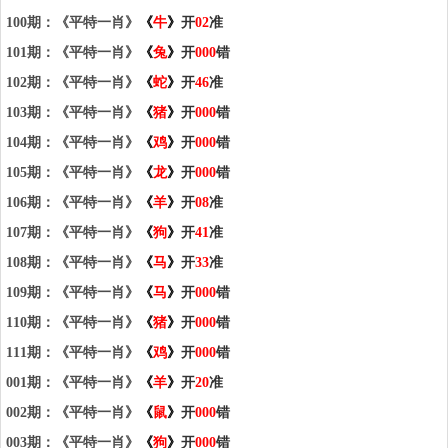
100
期
：
《平特一肖》
《
牛
》
开
02
准
101
期
：
《平特一肖》
《
兔
》
开
000
错
102
期
：
《平特一肖》
《
蛇
》
开
46
准
103
期
：
《平特一肖》
《
猪
》
开
000
错
104
期
：
《平特一肖》
《
鸡
》
开
000
错
105
期
：
《平特一肖》
《
龙
》
开
000
错
106
期
：
《平特一肖》
《
羊
》
开
08
准
107
期
：
《平特一肖》
《
狗
》
开
41
准
108
期
：
《平特一肖》
《
马
》
开
33
准
109
期
：
《平特一肖》
《
马
》
开
000
错
110
期
：
《平特一肖》
《
猪
》
开
000
错
111
期
：
《平特一肖》
《
鸡
》
开
000
错
001
期
：
《平特一肖》
《
羊
》
开
20
准
002
期
：
《平特一肖》
《
鼠
》
开
000
错
003
期
：
《平特一肖》
《
狗
》
开
000
错