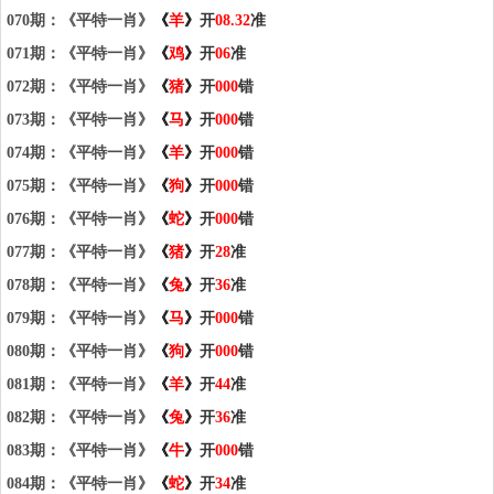
070
期
：
《平特一肖》
《
羊
》
开
08.32
准
071
期
：
《平特一肖》
《
鸡
》
开
06
准
072
期
：
《平特一肖》
《
猪
》
开
000
错
073
期
：
《平特一肖》
《
马
》
开
000
错
074
期
：
《平特一肖》
《
羊
》
开
000
错
075
期
：
《平特一肖》
《
狗
》
开
000
错
076
期
：
《平特一肖》
《
蛇
》
开
000
错
077
期
：
《平特一肖》
《
猪
》
开
28
准
078
期
：
《平特一肖》
《
兔
》
开
36
准
079
期
：
《平特一肖》
《
马
》
开
000
错
080
期
：
《平特一肖》
《
狗
》
开
000
错
081
期
：
《平特一肖》
《
羊
》
开
44
准
082
期
：
《平特一肖》
《
兔
》
开
36
准
083
期
：
《平特一肖》
《
牛
》
开
000
错
084
期
：
《平特一肖》
《
蛇
》
开
34
准