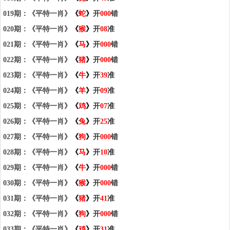
019
期
：
《平特一肖》
《
蛇
》
开
000
错
020
期
：
《平特一肖》
《
猴
》
开
08
准
021
期
：
《平特一肖》
《
马
》
开
000
错
022
期
：
《平特一肖》
《
猪
》
开
000
错
023
期
：
《平特一肖》
《
牛
》
开
39
准
024
期
：
《平特一肖》
《
羊
》
开
09
准
025
期
：
《平特一肖》
《
鸡
》
开
07
准
026
期
：
《平特一肖》
《
兔
》
开
25
准
027
期
：
《平特一肖》
《
狗
》
开
000
错
028
期
：
《平特一肖》
《
马
》
开
10
准
029
期
：
《平特一肖》
《
牛
》
开
000
错
030
期
：
《平特一肖》
《
猴
》
开
000
错
031
期
：
《平特一肖》
《
猪
》
开
41
准
032
期
：
《平特一肖》
《
狗
》
开
000
错
033
期
：
《平特一肖》
《
鸡
》
开
31
准