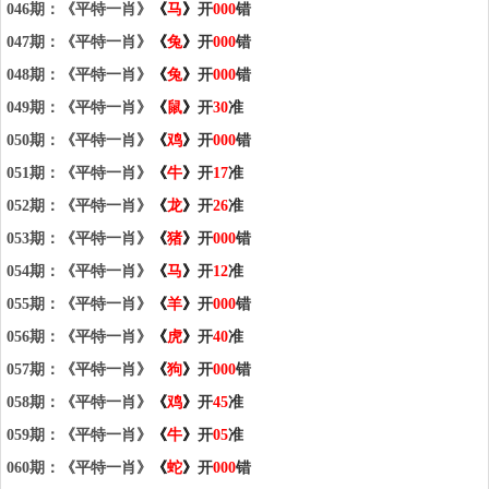
046
期
：
《平特一肖》
《
马
》
开
000
错
047
期
：
《平特一肖》
《
兔
》
开
000
错
048
期
：
《平特一肖》
《
兔
》
开
000
错
049
期
：
《平特一肖》
《
鼠
》
开
30
准
050
期
：
《平特一肖》
《
鸡
》
开
000
错
051
期
：
《平特一肖》
《
牛
》
开
17
准
052
期
：
《平特一肖》
《
龙
》
开
26
准
053
期
：
《平特一肖》
《
猪
》
开
000
错
054
期
：
《平特一肖》
《
马
》
开
12
准
055
期
：
《平特一肖》
《
羊
》
开
000
错
056
期
：
《平特一肖》
《
虎
》
开
40
准
057
期
：
《平特一肖》
《
狗
》
开
000
错
058
期
：
《平特一肖》
《
鸡
》
开
45
准
059
期
：
《平特一肖》
《
牛
》
开
05
准
060
期
：
《平特一肖》
《
蛇
》
开
000
错