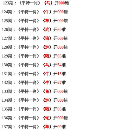
123
期
：
《平特一肖》
《
马
》
开
000
错
124
期
：
《平特一肖》
《
牛
》
开
000
错
125
期
：
《平特一肖》
《
羊
》
开
000
错
126
期
：
《平特一肖》
《
狗
》
开
30
准
127
期
：
《平特一肖》
《
猪
》
开
000
错
128
期
：
《平特一肖》
《
鸡
》
开
000
错
129
期
：
《平特一肖》
《
猪
》
开
05
准
130
期
：
《平特一肖》
《
马
》
开
34
准
131
期
：
《平特一肖》
《
牛
》
开
15
准
132
期
：
《平特一肖》
《
牛
》
开
27
准
133
期
：
《平特一肖》
《
兔
》
开
000
错
134
期
：
《平特一肖》
《
鸡
》
开
000
错
135
期
：
《平特一肖》
《
猪
》
开
05
准
136
期
：
《平特一肖》
《
蛇
》
开
000
错
137
期
：
《平特一肖》
《
羊
》
开
09
准