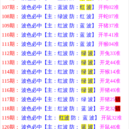
107期：
波色必中【主：蓝波 防：
红
波
】
开狗02准
108期：
波色必中【主：绿波 防：红
波】
开蛇07准
109期：
波色必中【主：红波 防：蓝
波】
开猪37准
110期：
波色必中【主：红波 防：蓝
波】
开羊41准
111期：
波色必中【主：红波 防：蓝
波】
开猴04准
112期：
波色必中【主：红波 防：
绿
波
】
开兔33准
113期：
波色必中【主：红波 防：
绿
波
】
开龙44准
114期：
波色必中【主：红波 防：
绿
波
】
开猴14准
115期：
波色必中【主：红波 防：
绿
波
】
开龙44准
116期：
波色必中【主：红波 防：
绿
波
】
开猪49准
117期：
波色必中【主：红波 防：
绿
波】
开猪25
错
118期：
波色必中【主：红波 防：
蓝
波】
开龙32
错
119期：
波色必中【主：
红波
防：
蓝
波】
开鼠32准
120期：
波色必中【主：红波 防：
蓝
波
】
开鼠48准