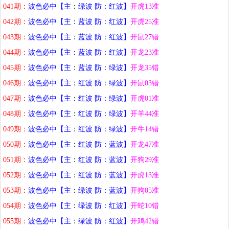
041期：
波色必中【主
：
绿波
防：
红波
】
开虎13准
042期：
波色必中【主
：
蓝波
防：
红波
】
开虎25准
043期：
波色必中【主
：
蓝波
防：
红波
】
开鼠27错
044期：
波色必中【主
：
蓝波
防：
红波
】
开龙23准
045期：
波色必中【主
：
蓝波
防：
绿波
】
开龙35错
046期：
波色必中【主
：
红波
防：
绿波
】
开鼠03错
047期：
波色必中【主
：
红波
防：
绿波
】
开虎01准
048期：
波色必中【主
：
红波
防：
绿波
】
开羊44准
049期：
波色必中【主
：
红波
防：
绿波
】
开牛14错
050期：
波色必中【主
：
红波
防：
蓝波
】
开龙47准
051期：
波色必中【主
：
红波
防：
蓝波
】
开狗29准
052期：
波色必中【主
：
红波
防：
蓝波
】
开虎13准
053期：
波色必中【主
：
绿波
防：
蓝波
】
开狗05准
054期：
波色必中【主
：
绿波
防：
红波
】
开蛇10错
055期：
波色必中【主
：
绿波
防：
红波
】
开鸡42错