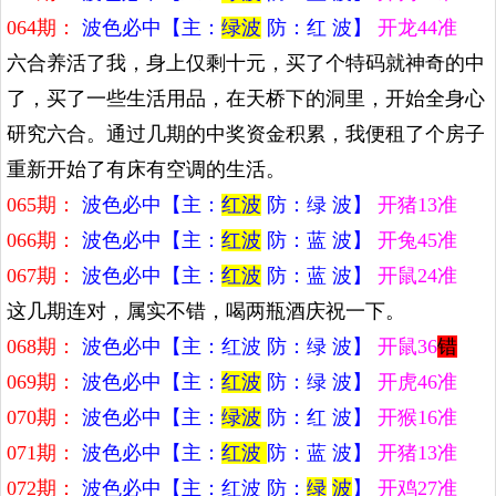
064期：
波色必中【主：
绿波
防：红
波】
开龙44准
六合养活了我，身上仅剩十元，买了个特码就神奇的中
了，买了一些生活用品，在天桥下的洞里，开始全身心
研究六合。通过几期的中奖资金积累，我便租了个房子
重新开始了有床有空调的生活。
065期：
波色必中【主：
红波
防：绿
波】
开猪13准
066期：
波色必中【主：
红波
防：蓝
波】
开兔45准
067期：
波色必中【主：
红波
防：蓝
波】
开鼠24准
这几期连对，属实不错，喝两瓶酒庆祝一下。
068期：
波色必中【主：红波 防：绿
波】
开鼠36
错
069期：
波色必中【主：
红波
防：绿
波】
开虎46准
070期：
波色必中【主：
绿波
防：红
波】
开猴16准
071期：
波色必中【主：
红波
防：蓝
波】
开猪13准
072期：
波色必中【主：红波 防：
绿
波
】
开鸡27准