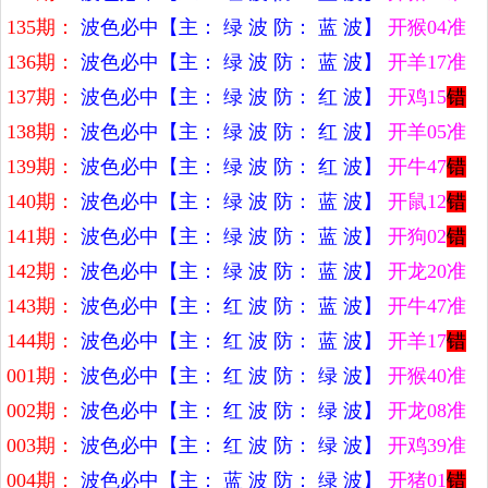
135期：
波色必中【主：
绿
波 防：
蓝
波】
开猴04准
136期：
波色必中【主：
绿
波 防：
蓝
波】
开羊17准
137期：
波色必中【主：
绿
波 防：
红
波】
开鸡15
错
138期：
波色必中【主：
绿
波 防：
红
波】
开羊05准
139期：
波色必中【主：
绿
波 防：
红
波】
开牛47
错
140期：
波色必中【主：
绿
波 防：
蓝
波】
开鼠12
错
141期：
波色必中【主：
绿
波 防：
蓝
波】
开狗02
错
142期：
波色必中【主：
绿
波 防：
蓝
波】
开龙20准
143期：
波色必中【主：
红
波 防：
蓝
波】
开牛47准
144期：
波色必中【主：
红
波 防：
蓝
波】
开羊17
错
001期：
波色必中【主：
红
波 防：
绿
波】
开猴40准
002期：
波色必中【主：
红
波 防：
绿
波】
开龙08准
003期：
波色必中【主：
红
波 防：
绿
波】
开鸡39准
004期：
波色必中【主：
蓝
波 防：
绿
波】
开猪01
错