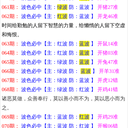
061期：
波色必中【主：
绿波
防：
蓝波
】
开猪27准
062期：
波色必中【主：
红波
防：
蓝波
】
开龙46准
时间给勤勉的人留下智慧的力量，给懒惰的人留下空虚
和悔恨。
063期：
波色必中【主：
红波
防：
蓝波
】
开鼠14准
064期：
波色必中【主：
红波
防：
蓝波
】
开猪03准
065期：
波色必中【主：
绿波
防：
蓝波
】
开兔47准
066期：
波色必中【主：
绿波
防：
蓝波
】
开羊31准
067期：
波色必中【主：
绿波
防：
蓝波
】
开虎12错
068期：
波色必中【主：
绿波
防：
红波
】
开鸡41错
诸恶莫做，众善奉行，莫以善小而不为，莫以恶小而为
之。
069期：
波色必中【主：
蓝波
防：
红波
】
开鸡29准
070期：
波色必中【主：
蓝波
防：
红波
】
开猴06错