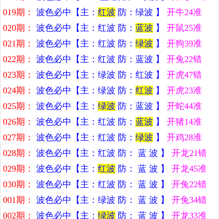
019期：
波色必中【主：
红波
防：
绿波
】
开牛24准
020期：
波色必中【主：
红波
防：
蓝波
】
开鼠25准
021期：
波色必中【主：
红波
防：
绿波
】
开狗39准
022期：
波色必中【主：
红波
防：
蓝波
】
开兔22错
023期：
波色必中【主：
绿波
防：
红波
】
开虎47错
024期：
波色必中【主：
绿波
防：
红波
】
开虎23准
025期：
波色必中【主：
绿波
防：
蓝波
】
开蛇44准
026期：
波色必中【主：
红波
防：
蓝波
】
开猪14准
027期：
波色必中【主：
红波
防：
绿波
】
开鸡28准
028期：
波色必中【主：
红波
防：
蓝
波
】
开龙21错
029期：
波色必中【主：
红波
防：
蓝
波
】
开龙45准
030期：
波色必中【主：
红波
防：
蓝
波
】
开兔22错
001期：
波色必中【主：
绿波
防：
蓝
波
】
开兔34错
002期：
波色必中【主：
绿波
防：
蓝
波
】
开龙33准