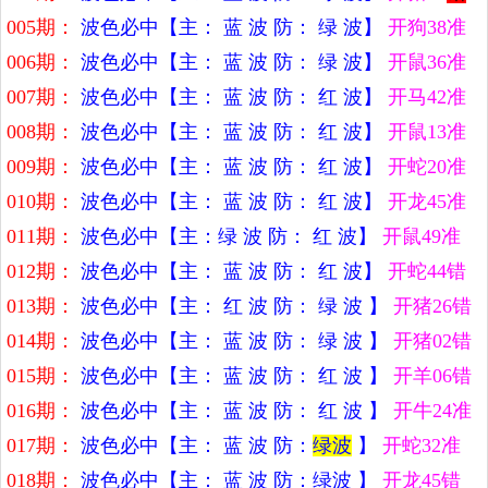
005期：
波色必中【主：
蓝
波 防：
绿
波】
开狗38准
006期：
波色必中【主：
蓝
波 防：
绿
波】
开鼠36准
007期：
波色必中【主：
蓝
波 防：
红
波】
开马42准
008期：
波色必中【主：
蓝
波 防：
红
波】
开鼠13准
009期：
波色必中【主：
蓝
波 防：
红
波】
开蛇20准
010期：
波色必中【主：
蓝
波 防：
红
波】
开龙45准
011期：
波色必中【主：绿
波 防：
红
波】
开鼠49准
012期：
波色必中【主：
蓝
波 防：
红
波】
开蛇44错
013期：
波色必中【主：
红
波 防：
绿
波
】
开猪26错
014期：
波色必中【主：
蓝
波 防：
绿
波
】
开猪02错
015期：
波色必中【主：
蓝
波 防：
红
波
】
开羊06错
016期：
波色必中【主：
蓝
波 防：
红
波
】
开牛24准
017期：
波色必中【主：
蓝
波 防：
绿波
】
开蛇32准
018期：
波色必中【主：
蓝
波 防：
绿波
】
开龙45错