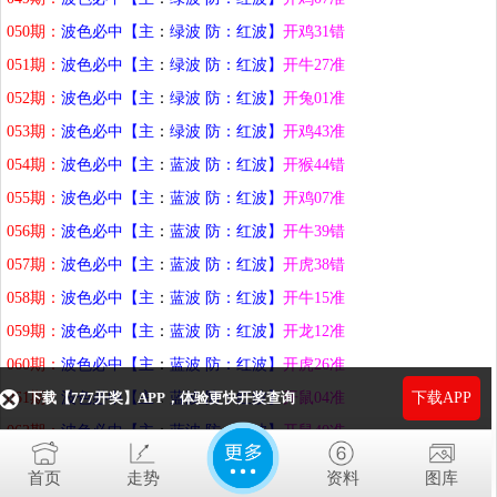
050期：
波色必中【主
：
绿波
防：
红波
】
开鸡31错
051期：
波色必中【主
：
绿波
防：
红波
】
开牛27准
052期：
波色必中【主
：
绿波
防：
红波
】
开兔01准
053期：
波色必中【主
：
绿波
防：
红波
】
开鸡43准
054期：
波色必中【主
：
蓝波
防：
红波
】
开猴44错
055期：
波色必中【主
：
蓝波
防：
红波
】
开鸡07准
056期：
波色必中【主
：
蓝波
防：
红波
】
开牛39错
057期：
波色必中【主
：
蓝波
防：
红波
】
开虎38错
058期：
波色必中【主
：
蓝波
防：
红波
】
开牛15准
059期：
波色必中【主
：
蓝波
防：
红波
】
开龙12准
060期：
波色必中【主
：
蓝波
防：
红波
】
开虎26准
061期：
下载【777开奖】APP，体验更快开奖查询
波色必中【主
：
蓝波
防：
红波
】
开鼠04准
下载APP
062期：
波色必中【主
：
蓝波
防：
红波
】
开鼠40准
063期：
波色必中【主
：
蓝波
防：
红波
】
开虎02准
首页
走势
资料
图库