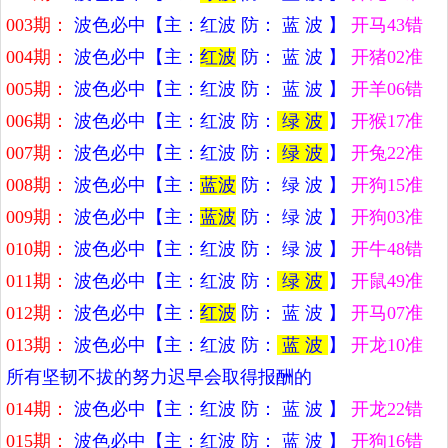
003期：
波色必中【主：
红波
防：
蓝
波
】
开马43错
004期：
波色必中【主：
红波
防：
蓝
波
】
开猪02准
005期：
波色必中【主：
红波
防：
蓝
波
】
开羊06错
006期：
波色必中【主：
红波
防：
绿
波
】
开猴17准
007期：
波色必中【主：
红波
防：
绿
波
】
开兔22准
008期：
波色必中【主：
蓝波
防：
绿
波
】
开狗15准
009期：
波色必中【主：
蓝波
防：
绿
波
】
开狗03准
010期：
波色必中【主：
红波
防：
绿
波
】
开牛48错
011期：
波色必中【主：
红波
防：
绿
波
】
开鼠49准
012期：
波色必中【主：
红波
防：
蓝
波
】
开马07准
013期：
波色必中【主：
红波
防：
蓝
波
】
开龙10准
所有坚韧不拔的努力迟早会取得报酬的
014期：
波色必中【主：
红波
防：
蓝
波
】
开龙22错
015期：
波色必中【主：
红波
防：
蓝
波
】
开狗16错