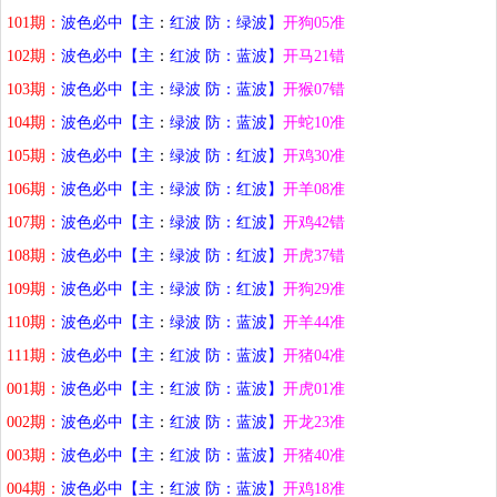
101期：
波色必中【主
：
红波
防：
绿波
】
开狗05准
102期：
波色必中【主
：
红波
防：
蓝波
】
开马21错
103期：
波色必中【主
：
绿波
防：
蓝波
】
开猴07错
104期：
波色必中【主
：
绿波
防：
蓝波
】
开蛇10准
105期：
波色必中【主
：
绿波
防：
红波
】
开鸡30准
106期：
波色必中【主
：
绿波
防：
红波
】
开羊08准
107期：
波色必中【主
：
绿波
防：
红波
】
开鸡42错
108期：
波色必中【主
：
绿波
防：
红波
】
开虎37错
109期：
波色必中【主
：
绿波
防：
红波
】
开狗29准
110期：
波色必中【主
：
绿波
防：
蓝波
】
开羊44准
111期：
波色必中【主
：
红波
防：
蓝波
】
开猪04准
001期：
波色必中【主
：
红波
防：
蓝波
】
开虎01准
002期：
波色必中【主
：
红波
防：
蓝波
】
开龙23准
003期：
波色必中【主
：
红波
防：
蓝波
】
开猪40准
004期：
波色必中【主
：
红波
防：
蓝波
】
开鸡18准