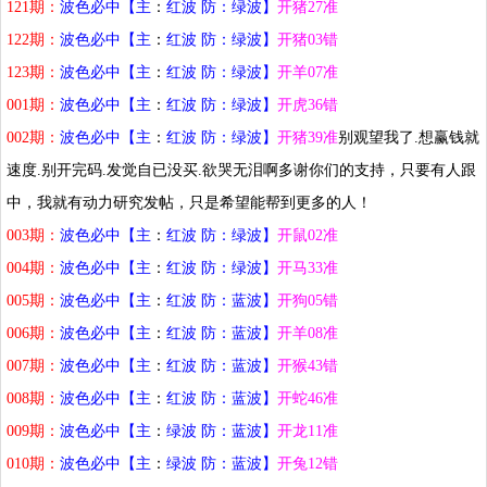
121期：
波色必中【主
：
红波
防：
绿波
】
开猪27准
122期：
波色必中【主
：
红波
防：
绿波
】
开猪03错
123期：
波色必中【主
：
红波
防：
绿波
】
开羊07准
001期：
波色必中【主
：
红波
防：
绿波
】
开虎36错
002期：
波色必中【主
：
红波
防：
绿波
】
开猪39准
别观望我了.想赢钱就
速度.别开完码.发觉自已没买.欲哭无泪啊多谢你们的支持，只要有人跟
中，我就有动力研究发帖，只是希望能帮到更多的人！
003期：
波色必中【主
：
红波
防：
绿波
】
开鼠02准
004期：
波色必中【主
：
红波
防：
绿波
】
开马33准
005期：
波色必中【主
：
红波
防：
蓝波
】
开狗05错
006期：
波色必中【主
：
红波
防：
蓝波
】
开羊08准
007期：
波色必中【主
：
红波
防：
蓝波
】
开猴43错
008期：
波色必中【主
：
红波
防：
蓝波
】
开蛇46准
009期：
波色必中【主
：
绿波
防：
蓝波
】
开龙11准
010期：
波色必中【主
：
绿波
防：
蓝波
】
开兔12错