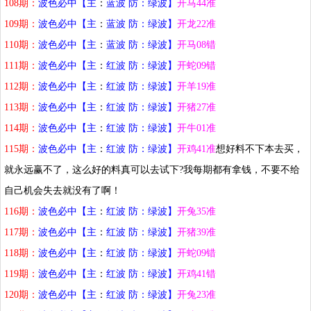
108期：
波色必中【主
：
蓝波
防：
绿波
】
开马44准
109期：
波色必中【主
：
蓝波
防：
绿波
】
开龙22准
110期：
波色必中【主
：
蓝波
防：
绿波
】
开马08错
111期：
波色必中【主
：
红波
防：
绿波
】
开蛇09错
112期：
波色必中【主
：
红波
防：
绿波
】
开羊19准
113期：
波色必中【主
：
红波
防：
绿波
】
开猪27准
114期：
波色必中【主
：
红波
防：
绿波
】
开牛01准
115期：
波色必中【主
：
红波
防：
绿波
】
开鸡41准
想好料不下本去买，
就永远赢不了，这么好的料真可以去试下?我每期都有拿钱，不要不给
自己机会失去就没有了啊！
116期：
波色必中【主
：
红波
防：
绿波
】
开兔35准
117期：
波色必中【主
：
红波
防：
绿波
】
开猪39准
118期：
波色必中【主
：
红波
防：
绿波
】
开蛇09错
119期：
波色必中【主
：
红波
防：
绿波
】
开鸡41错
120期：
波色必中【主
：
红波
防：
绿波
】
开兔23准