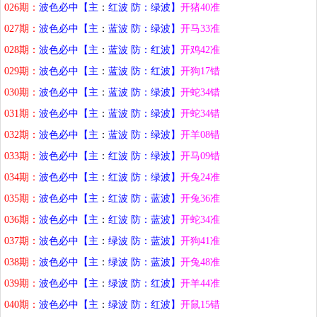
026期：
波色必中【主
：
红波
防：
绿波
】
开猪40准
027期：
波色必中【主
：
蓝波
防：
绿波
】
开马33准
028期：
波色必中【主
：
蓝波
防：
红波
】
开鸡42准
029期：
波色必中【主
：
蓝波
防：
红波
】
开狗17错
030期：
波色必中【主
：
蓝波
防：
绿波
】
开蛇34错
031期：
波色必中【主
：
蓝波
防：
绿波
】
开蛇34错
032期：
波色必中【主
：
蓝波
防：
绿波
】
开羊08错
033期：
波色必中【主
：
红波
防：
绿波
】
开马09错
034期：
波色必中【主
：
红波
防：
绿波
】
开兔24准
035期：
波色必中【主
：
红波
防：
蓝波
】
开兔36准
036期：
波色必中【主
：
红波
防：
蓝波
】
开蛇34准
037期：
波色必中【主
：
绿波
防：
蓝波
】
开狗41准
038期：
波色必中【主
：
绿波
防：
蓝波
】
开兔48准
039期：
波色必中【主
：
绿波
防：
红波
】
开羊44准
040期：
波色必中【主
：
绿波
防：
红波
】
开鼠15错