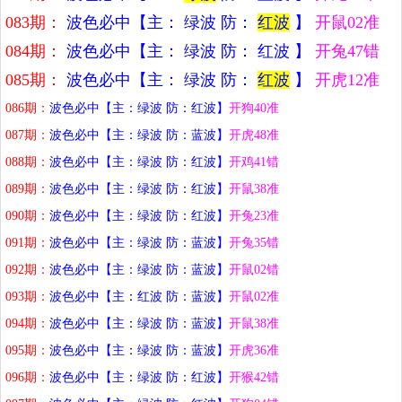
083期：
波色必中【主：
绿波
防：
红波
】
开鼠02准
084期：
波色必中【主：
绿波
防：
红波
】
开兔47错
085期：
波色必中【主：
绿波
防：
红波
】
开虎12准
086期：
波色必中【主：
绿波
防：
红波
】
开狗40准
087期：
波色必中【主：
绿波
防：
蓝波
】
开虎48准
088期：
波色必中【主：
绿波
防：
红波
】
开鸡41错
089期：
波色必中【主：
绿波
防：
红波
】
开鼠38准
090期：
波色必中【主：
绿波
防：
红波
】
开兔23准
091期：
波色必中【主：
绿波
防：
蓝波
】
开兔35错
092期：
波色必中【主：
绿波
防：
蓝波
】
开鼠02错
093期：
波色必中【主
：
红波
防：
蓝波
】
开鼠02准
094期：
波色必中【主
：
绿波
防：
蓝波
】
开鼠38准
095期：
波色必中【主
：
绿波
防：
蓝波
】
开虎36准
096期：
波色必中【主
：
绿波
防：
红波
】
开猴42错