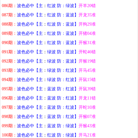
086期：
波色必中【主
：
红波
防：
绿波
】
开羊20错
087期：
波色必中【主
：
红波
防：
蓝波
】
开龙35准
088期：
波色必中【主
：
红波
防：
蓝波
】
开狗29准
089期：
波色必中【主
：
红波
防：
蓝波
】
开猪04准
090期：
波色必中【主
：
红波
防：
蓝波
】
开猴31准
091期：
波色必中【主
：
绿波
防：
蓝波
】
开蛇46错
092期：
波色必中【主
：
绿波
防：
蓝波
】
开猴19错
093期：
波色必中【主
：
绿波
防：
红波
】
开马45准
094期：
波色必中【主
：
绿波
防：
红波
】
开鼠15错
095期：
波色必中【主
：
蓝波
防：
红波
】
开鼠39错
096期：
波色必中【主
：
蓝波
防：
红波
】
开龙11错
097期：
波色必中【主
：
蓝波
防：
红波
】
开蛇10准
098期：
波色必中【主
：
蓝波
防：
红波
】
开猴07准
099期：
波色必中【主
：
蓝波
防：
绿波
】
开猴43准
100期：
波色必中【主
：
红波
防：
绿波
】
开马21准