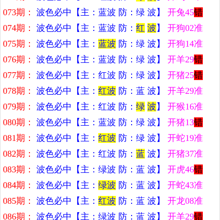
073期：
波色必中【主：蓝波 防：绿
波】
开兔45
错
074期：
波色必中【主：蓝波 防：
红
波
】
开狗02准
075期：
波色必中【主：
蓝波
防：绿
波】
开狗14准
076期：
波色必中【主：蓝波 防：绿
波】
开羊29
错
077期：
波色必中【主：红波 防：绿
波】
开猪25
错
078期：
波色必中【主：
红波
防：蓝
波】
开羊29准
079期：
波色必中【主：红波 防：
绿
波
】
开猴16准
080期：
波色必中【主：蓝波 防：绿
波】
开猪13
错
081期：
波色必中【主：
红波
防：绿
波】
开蛇19准
082期：
波色必中【主：红波 防：
蓝
波】
开猪37准
083期：
波色必中【主：绿波 防：蓝
波】
开虎46
错
084期：
波色必中【主：
绿波
防：蓝
波】
开蛇43准
085期：
波色必中【主：
红波
防：蓝
波】
开龙08准
086期：
波色必中【主：绿波 防：蓝
波】
开羊29
错