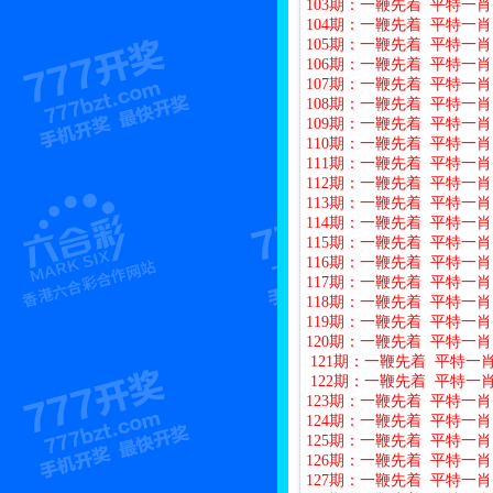
103期：一鞭先着 平特一
104期：一鞭先着 平特一
105期：一鞭先着 平特一
106期：一鞭先着 平特一
107期：一鞭先着 平特一
108期：一鞭先着 平特一
109期：一鞭先着 平特一
110期：一鞭先着 平特一
111期：一鞭先着 平特一
112期：一鞭先着 平特一
113期：一鞭先着 平特一
114期：一鞭先着 平特一
115期：一鞭先着 平特一
116期：一鞭先着 平特一
117期：一鞭先着 平特一
118期：一鞭先着 平特一
119期：一鞭先着 平特一
120期：一鞭先着 平特一
121期：一鞭先着 平特一
122期：一鞭先着 平特一
123期：一鞭先着 平特一
124期：一鞭先着 平特一
125期：一鞭先着 平特一
126期：一鞭先着 平特一
127期：一鞭先着 平特一