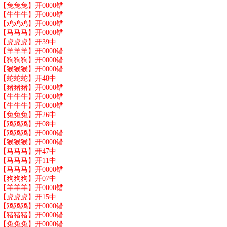
肖【兔兔兔
】开0000错
肖【牛牛牛
】开0000错
肖【鸡鸡鸡
】开0000错
肖【马马马
】开0000错
肖【虎虎虎
】开39中
肖【羊羊羊
】开0000错
肖【狗狗狗
】开0000错
肖【猴猴猴
】开0000错
肖【蛇蛇蛇
】开48中
肖【猪猪猪
】开0000错
肖【牛牛牛
】开0000错
肖【牛牛牛
】开0000错
肖【兔兔兔
】开26中
肖【鸡鸡鸡
】开08中
肖【鸡鸡鸡
】开0000错
肖【猴猴猴
】开0000错
肖【马马马
】开47中
肖【马马马
】开11中
肖【马马马
】开0000错
肖【狗狗狗
】开07中
肖【羊羊羊
】开0000错
肖【虎虎虎
】开15中
肖【鸡鸡鸡
】开0000错
肖【猪猪猪
】开0000错
肖【兔兔兔
】开0000错