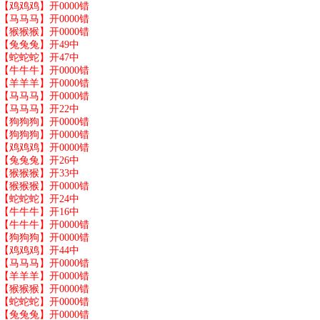
肖【鸡鸡鸡
】开0000错
肖【马马马
】开0000错
肖【猴猴猴
】开0000错
肖【兔兔兔
】开49中
肖【蛇蛇蛇
】开47中
肖【牛牛牛
】开0000错
肖【羊羊羊
】开0000错
肖【马马马
】开0000错
肖【马马马
】开22中
肖【狗狗狗
】开0000错
肖【狗狗狗
】开0000错
肖【鸡鸡鸡
】开0000错
肖【兔兔兔
】开26中
肖【猴猴猴
】开33中
肖【猴猴猴
】开0000错
肖【蛇蛇蛇
】开24中
肖【牛牛牛
】开16中
肖【牛牛牛
】开0000错
肖【狗狗狗
】开0000错
肖【鸡鸡鸡
】开44中
肖【马马马
】开0000错
肖【羊羊羊
】开0000错
肖【猴猴猴
】开0000错
肖【蛇蛇蛇
】开0000错
肖【兔兔兔
】开0000错