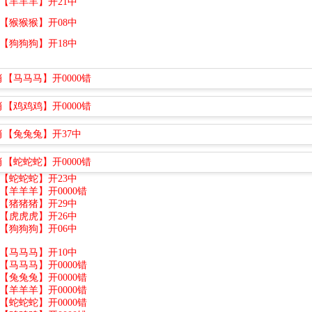
肖【羊羊羊
】开21中
肖【猴猴猴
】开08中
肖【狗狗狗
】开18中
肖【马马马
】开0000错
肖【鸡鸡鸡
】开0000错
肖【兔兔兔
】开37中
肖【蛇蛇蛇
】开0000错
肖【蛇蛇蛇
】开23中
肖【羊羊羊
】开0000错
肖【猪猪猪
】开29中
肖【虎虎虎
】开26中
肖【狗狗狗
】开06中
肖【马马马
】开10中
肖【马马马
】开0000错
肖【兔兔兔
】开0000错
肖【羊羊羊
】开0000错
肖【蛇蛇蛇
】开0000错