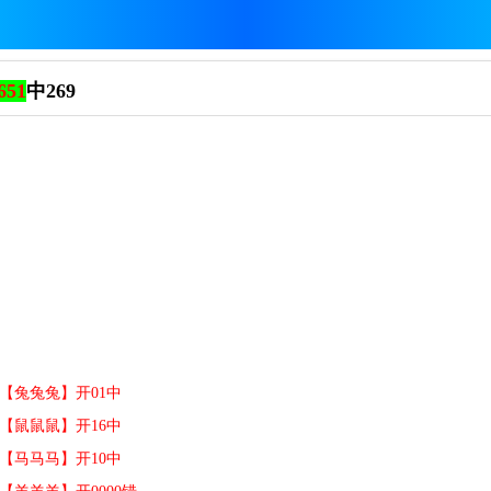
51
中269
肖【兔兔兔
】开01中
肖【鼠鼠鼠
】开16中
肖【马马马
】开10中