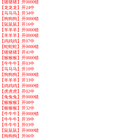
肖【猪猪猪
】开0000错
肖【龙龙龙
】开24中
肖【马马马
】开34中
肖【狗狗狗
】开0000错
肖【鼠鼠鼠
】开16中
肖【羊羊羊
】开0000错
肖【羊羊羊
】开0000错
肖【鸡鸡鸡
】开07中
肖【蛇蛇蛇
】开0000错
肖【猪猪猪
】开41中
肖【猴猴猴
】开0000错
肖【牛牛牛
】开03中
肖【马马马
】开10中
肖【狗狗狗
】开0000错
肖【羊羊羊
】开33中
肖【鸡鸡鸡
】开0000错
肖【虎虎虎
】开02中
肖【兔兔兔
】开0000错
肖【猴猴猴
】开08中
肖【猴猴猴
】开32中
肖【牛牛牛
】开0000错
肖【牛牛牛
】开39中
肖【牛牛牛
】开03中
肖【鼠鼠鼠
】开0000错
肖【狗狗狗
】开06中