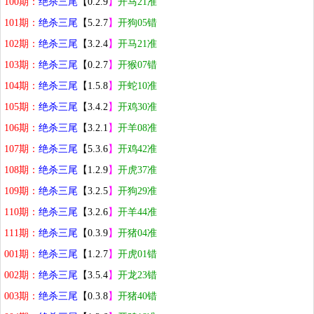
100期：
绝杀三尾
【0.2.9
】
开马21准
101期：
绝杀三尾
【5.2.7
】
开狗05错
102期：
绝杀三尾
【3.2.4
】
开马21准
103期：
绝杀三尾
【0.2.7
】
开猴07错
104期：
绝杀三尾
【1.5.8
】
开蛇10准
105期：
绝杀三尾
【3.4.2
】
开鸡30准
106期：
绝杀三尾
【3.2.1
】
开羊08准
107期：
绝杀三尾
【5.3.6
】
开鸡42准
108期：
绝杀三尾
【1.2.9
】
开虎37准
109期：
绝杀三尾
【3.2.5
】
开狗29准
110期：
绝杀三尾
【3.2.6
】
开羊44准
111期：
绝杀三尾
【0.3.9
】
开猪04准
001期：
绝杀三尾
【1.2.7
】
开虎01错
002期：
绝杀三尾
【3.5.4
】
开龙23错
003期：
绝杀三尾
【0.3.8
】
开猪40错