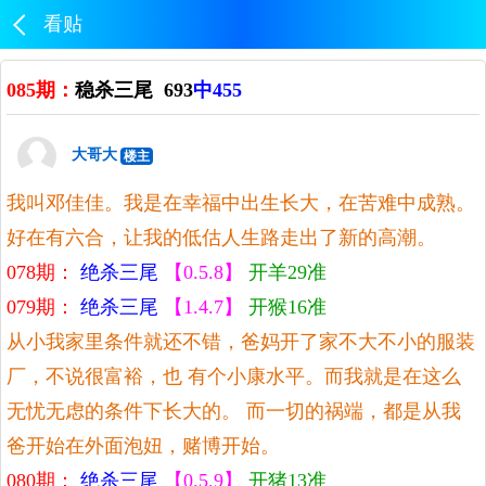
看贴
085期：
稳杀三尾 693
中455
大哥大
楼主
我叫邓佳佳。我是在幸福中出生长大，在苦难中成熟。
好在有六合，让我的低估人生路走出了新的高潮。
078期：
绝杀三尾
【0.5.8】
开羊29准
079期：
绝杀三尾
【1.4.7】
开猴16准
从小我家里条件就还不错，爸妈开了家不大不小的服装
厂，不说很富裕，也
有个小康水平。而我就是在这么
无忧无虑的条件下长大的。
而一切的祸端，都是从我
爸开始在外面泡妞，赌博开始。
080期：
绝杀三尾
【0.5.9】
开猪13准