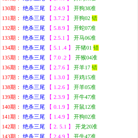
130期：
绝杀三尾
【
2.4.9
】
开狗38准
131期：
绝杀三尾
【
3.7.2
】
开狗02
错
132期：
绝杀三尾
【
5.8.9
】
开蛇07准
133期：
绝杀三尾
【
2.5.1
】
开马06准
134期：
绝杀三尾
【
5.1
.4
】
开猪01
错
135期：
绝杀三尾
【
7.0
.2
】
开猴04准
136期：
绝杀三尾
【
2.7.6
】
开羊17
错
137期：
绝杀三尾
【
1.3.0
】
开鸡15准
138期：
绝杀三尾
【
1.2.6
】
开羊05准
139期：
绝杀三尾
【
2.3.9
】
开牛47准
140期：
绝杀三尾
【
0.1.9
】
开鼠12准
141期：
绝杀三尾
【
1.4.9
】
开狗02准
142期：
绝杀三尾
【
2.
5.1
】
开龙20准
143期：
绝杀三尾
【
2.4.9
】
开牛47准