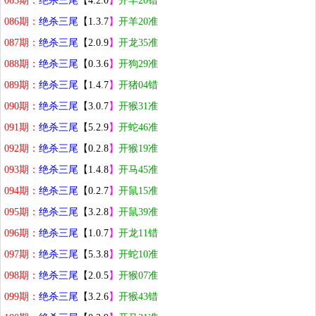
085期：
绝杀三尾
【4.2.0
】
开羊20错
086期：
绝杀三尾
【1.3.7
】
开羊20准
087期：
绝杀三尾
【2.0.9
】
开龙35准
088期：
绝杀三尾
【0.3.6
】
开狗29准
089期：
绝杀三尾
【1.4.7
】
开猪04错
090期：
绝杀三尾
【3.0.7
】
开猴31准
091期：
绝杀三尾
【5.2.9
】
开蛇46准
092期：
绝杀三尾
【0.2.8
】
开猴19准
093期：
绝杀三尾
【1.4.8
】
开马45准
094期：
绝杀三尾
【0.2.7
】
开鼠15准
095期：
绝杀三尾
【3.2.8
】
开鼠39准
096期：
绝杀三尾
【1.0.7
】
开龙11错
097期：
绝杀三尾
【5.3.8
】
开蛇10准
098期：
绝杀三尾
【2.0.5
】
开猴07准
099期：
绝杀三尾
【3.2.6
】
开猴43错