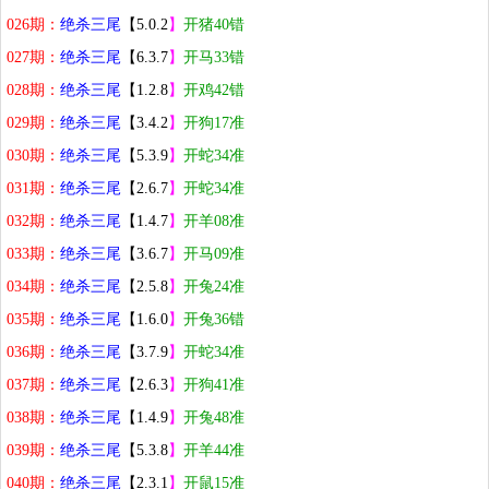
026期：
绝杀三尾
【5.0.2
】
开猪40错
027期：
绝杀三尾
【6.3.7
】
开马33错
028期：
绝杀三尾
【1.2.8
】
开鸡42错
029期：
绝杀三尾
【3.4.2
】
开狗17准
030期：
绝杀三尾
【5.3.9
】
开蛇34准
031期：
绝杀三尾
【2.6.7
】
开蛇34准
032期：
绝杀三尾
【1.4.7
】
开羊08准
033期：
绝杀三尾
【3.6.7
】
开马09准
034期：
绝杀三尾
【2.5.8
】
开兔24准
035期：
绝杀三尾
【1.6.0
】
开兔36错
036期：
绝杀三尾
【3.7.9
】
开蛇34准
037期：
绝杀三尾
【2.6.3
】
开狗41准
038期：
绝杀三尾
【1.4.9
】
开兔48准
039期：
绝杀三尾
【5.3.8
】
开羊44准
040期：
绝杀三尾
【2.3.1
】
开鼠15准