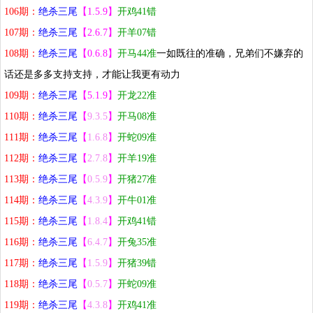
106期：
绝杀三尾
【
1.5.9
】
开鸡41错
107期：
绝杀三尾
【
2.6.7
】
开羊07错
108期：
绝杀三尾
【
0.6.8
】
开马44准
一如既往的准确，兄弟们不嫌弃的
话还是多多支持支持，才能让我更有动力
109期：
绝杀三尾
【
5.1.9
】
开龙22准
110期：
绝杀三尾
【
9.3.5
】
开马08准
111期：
绝杀三尾
【
1.6.8
】
开蛇09准
112期：
绝杀三尾
【
2.7.8
】
开羊19准
113期：
绝杀三尾
【
0.5.9
】
开猪27准
114期：
绝杀三尾
【
4.3.9
】
开牛01准
115期：
绝杀三尾
【
1.8.4
】
开鸡41错
116期：
绝杀三尾
【
6.4.7
】
开兔35准
117期：
绝杀三尾
【
1.5.9
】
开猪39错
118期：
绝杀三尾
【
0.5.7
】
开蛇09准
119期：
绝杀三尾
【
4.3.8
】
开鸡41准