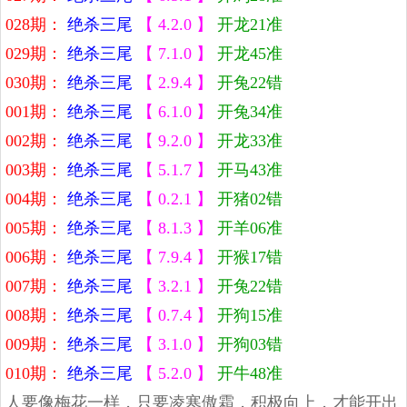
028期：
绝杀三尾
【
4.2.0
】
开龙21准
029期：
绝杀三尾
【
7.1.0
】
开龙45准
030期：
绝杀三尾
【
2.9.4
】
开兔22错
001期：
绝杀三尾
【
6.1.0
】
开兔34准
002期：
绝杀三尾
【
9.2.0
】
开龙33准
003期：
绝杀三尾
【
5.1.7
】
开马43准
004期：
绝杀三尾
【
0.2.1
】
开猪02错
005期：
绝杀三尾
【
8.1.3
】
开羊06准
006期：
绝杀三尾
【
7.9.4
】
开猴17错
007期：
绝杀三尾
【
3.2.1
】
开兔22错
008期：
绝杀三尾
【
0.7.4
】
开狗15准
009期：
绝杀三尾
【
3.1.0
】
开狗03错
010期：
绝杀三尾
【
5.2.0
】
开牛48准
人要像梅花一样，只要凌寒傲霜，积极向上，才能开出