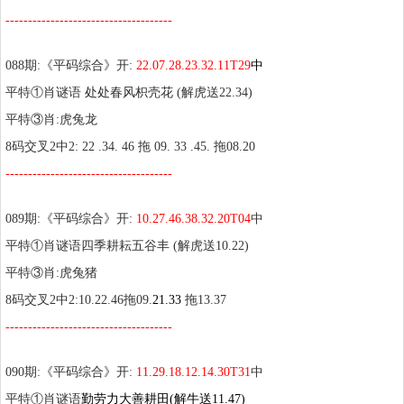
-------------------------------------
088期:《平码综合》开:
22.07.28.23.32.11T29
中
平特①肖谜语
处处春风枳壳花
(解虎送22.34)
平特③肖:虎兔龙
8码交叉2中2:
22
.34.
46
拖
09.
33
.45.
拖08.20
-------------------------------------
089期:《平码综合》开:
10.27.46.38.32.20T04
中
平特①肖谜语四季耕耘五谷丰
(解虎送10.22)
平特③肖:虎兔猪
8码交叉2中2:10.22.46拖09.
21.33
拖13.37
-------------------------------------
090期:《平码综合》开:
11.29.18.12.14.30T31
中
平特①肖谜语
勤劳力大善耕田(解牛送11.47)