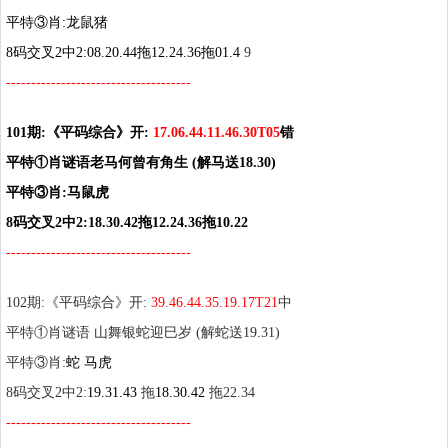
平特③肖:龙鼠猪
8码交叉2中2:08.20.44拖12.24.36拖01.4
9
-------------------------------------
101期:《平码综合》开:
17.06.44.11.46.30T05
错
平特①肖谜语老马何曾有角生 (解马送18.30)
平特③肖:马鼠虎
8码交叉2中2:18.30
.42拖12.24.36
拖10.22
-------------------------------------
102期:《平码综合》开:
39.46.44.35.19.17T21
中
平特①肖谜语
山舞银蛇迎巳岁
(解蛇送19.31)
平特③肖:
蛇 马虎
8码交叉2中2:
19.31.43
拖
18.30.42
拖22.34
-------------------------------------