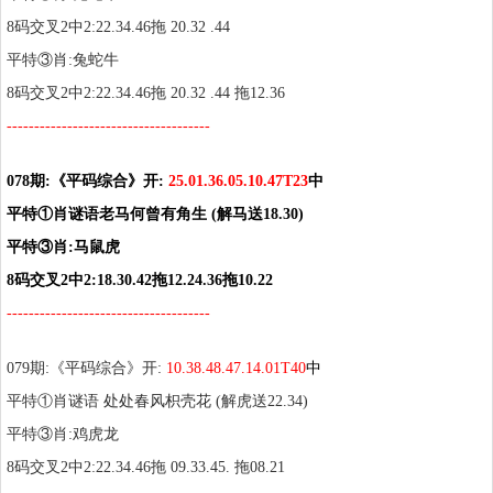
8码交叉2中2:22.34.46拖
20.32
.44
平特③肖:兔蛇牛
8码交叉2中2:22.34.46拖
20.32
.44
拖12.36
-------------------------------------
078期:《平码综合》开:
25.01.36.05.10.47T23
中
平特①肖谜语老马何曾有角生 (解马送18.30)
平特③肖:马鼠虎
8码交叉2中2:18.30
.42拖12.24.36
拖10.22
-------------------------------------
079期:《平码综合》开:
10.38.48.47.14.01T40
中
平特①肖谜语
处处春风枳壳花
(解虎送22.34)
平特③肖:鸡虎龙
8码交叉2中2:22.34.46拖
09.33.45.
拖08.21