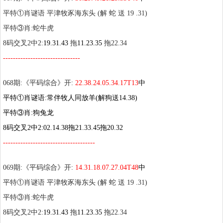
平特①肖谜语
平津牧豕海东头
(解
蛇
送
19
.31)
平特③肖:蛇牛虎
8码交叉2中2:
19.31.43
拖
11.23.35
拖22.34
-------------------------------
068期:《平码综合》开:
22.38.24.05.34.17T13
中
平特①肖谜语:常伴牧人同放羊(解狗送14.38)
平特③肖:狗兔龙
8码交叉2中2:02.14.38拖21.33.45拖20.32
-------------------------------------
069期:《平码综合》开:
14.31.18.07.27.04T48
中
平特①肖谜语
平津牧豕海东头
(解
蛇
送
19
.31)
平特③肖:蛇牛虎
8码交叉2中2:
19.31.43
拖
11.23.35
拖22.34