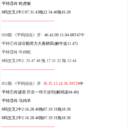
平特③肖:蛇虎猴
8码交叉2中2:07.31.43拖22.34.46拖16.28
-------------------------------------
050期:《平码综合》开:
46.42.09.11.04.08T47
中
平特①肖谜语
勤劳力大善耕田(解牛送11.47)
平特③肖:牛鸡蛇
8码交叉2中2:
35.47.48
拖
17.31.32
拖
13.44
-------------------------------------
051期:《平码综合》开:
30.35.13.24.36.39T29
中
平特①肖谜语:
昂首一啼天放明
(解鸡送04.40)
平特③肖:马鸡羊
8码交叉2中2:16.28.40拖07.19.31拖18.30
8码交叉2中2:16.28.40拖07.19.31拖18.30
-------------------------------------