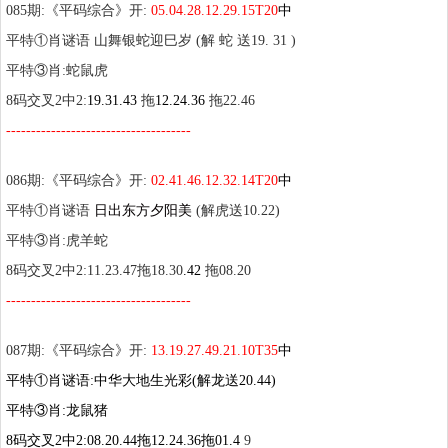
085期:《平码综合》开:
05.04.28.12.29.15T20
中
平特①肖谜语
山舞银蛇迎巳岁
(解
蛇
送19.
31
)
平特③肖:蛇鼠虎
8码交叉2中2:
19.31.43
拖
12.24.36
拖22.46
-------------------------------------
086期:《平码综合》开:
02.41.46.12.32.14T20
中
平特①肖谜语
日出东方夕阳美
(解虎送10.22)
平特③肖:虎羊蛇
8码交叉2中2:11.23.47拖18.30
.42
拖08.20
-------------------------------------
087期:《平码综合》开:
13.19.27.49.21.10T35
中
平特①肖谜语:中华大地生光彩(解龙送20.44)
平特③肖:龙鼠猪
8码交叉2中2:08.20.44拖12.24.36拖01.4
9