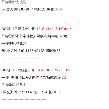
平特③肖:龙虎马
8码交叉2中2:
08.20.44
拖
10.22.46
拖18.30
-------------------------------------
083期:《平码综合》开:
12.45.44.42.15.16T04
中
平特①肖谜语:常伴牧人同放羊(解狗送14.38)
平特③肖:狗兔龙
8码交叉2中2:02.14.38拖21.33.45拖20.32
-------------------------------------
084期:《平码综合》开:
34.48.30.35.28.27T11
中
平特①肖谜语四海之内皆兄弟(解蛇送19.31)
平特③肖:蛇羊牛
8码交叉2中2:29.13.43拖05.29.41拖10.37
-------------------------------------