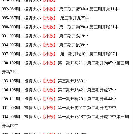
079-081期：投资大小
【小数】
082-084期：投资大小
【小数】
第二期开猪04中 第三期开龙11中
085-087期：投资大小
【大数】
第三期开龙35中
088-090期：投资大小
【大数】
第一期开狗29中 第三期开猴31中
091-093期：投资大小
【小数】
第二期开猴19中
094-096期：投资大小
【大数】
第二期开鼠39中
097-099期：投资大小
【小数】
第一期开蛇10中第二期开猴07中
100-102期：投资大小
【小数】
第一期开马21中第二期开狗05中第三期
开马21中
103-105期：投资大小
【大数】
第三期开鸡30中
106-108期：投资大小
【大数】
第二期开鸡42中第三期开虎37中
109-111期：投资大小
【大数】
第一期开狗29中第二期开羊44中
001-003期：投资大小
【小数】
第一期开虎01中第二期开龙23中
004-006期：投资大小
【小数】
第一期开鸡18中第二期开虎13中第三期
开马09中