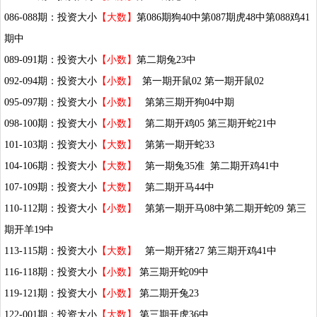
086-088期：投资大小
【大数】
第086期狗40中第087期虎48中第088鸡41
期中
089-091期：投资大小
【小数】
第二期兔23中
092-094期：投资大小
【小数】
第一期开鼠02 第一期开鼠02
095-097期：投资大小
【小数】
第第三期开狗04中期
098-100期：投资大小
【小数】
第二期开鸡05 第三期开蛇21中
101-103期：投资大小
【大数】
第第一期开蛇33
104-106期：投资大小
【大数】
第一期兔35准 第二期开鸡41中
107-109期：投资大小
【大数】
第二期开马44中
110-112期：投资大小
【小数】
第第一期开马08中第二期开蛇09 第三
期开羊19中
113-115期：投资大小
【大数】
第一期开猪27 第三期开鸡41中
116-118期：投资大小
【小数】
第三期开蛇09中
119-121期：投资大小
【小数】
第二期开兔23
122-001期：投资大小
【大数】
第三期开虎36中