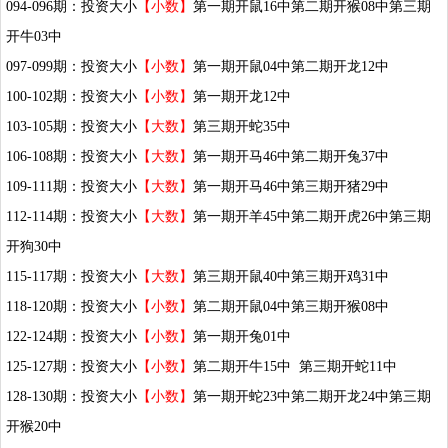
094-096期：投资大小
【小数】
第一期开鼠16中第二期开猴08中第三期
开牛03中
097-099期：投资大小
【小数】
第一期开鼠04中第二期开龙12中
100-102期：投资大小
【小数】
第一期开龙12中
103-105期：投资大小
【大数】
第三期开蛇35中
106-108期：投资大小
【大数】
第一期开马46中第二期开兔37中
109-111期：投资大小
【大数】
第一期开马46中第三期开猪29中
112-114期：投资大小
【大数】
第一期开羊45中第二期开虎26中第三期
开狗30中
115-117期：投资大小
【大数】
第三期开鼠40中第三期开鸡31中
118-120期：投资大小
【小数】
第二期开鼠04中第三期开猴08中
122-124期：投资大小
【小数】
第一期开兔01中
125-127期：投资大小
【小数】
第二期开牛15中 第三期开蛇11中
128-130期：投资大小
【小数】
第一期开蛇23中第二期开龙24中第三期
开猴20中