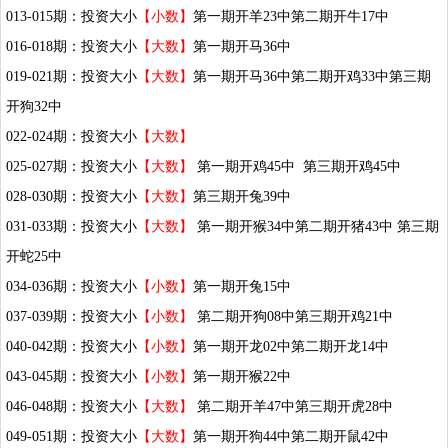
013-015期：投资大小
【小数】
第一期开羊23中第二期开牛17中
016-018期：投资大小
【大数】
第一期开马36中
019-021期：投资大小
【大数】
第一期开马36中第二期开鸡33中第三期
开狗32中
022-024期：投资大小
【大数】
025-027期：投资大小
【大数】
第一期开鸡45中 第三期开鸡45中
028-030期：投资大小
【大数】
第三期开兔39中
031-033期：投资大小
【大数】
第一期开猴34中第二期开猪43中 第三期
开蛇25中
034-036期：投资大小
【小数】
第一期开兔15中
037-039期：投资大小
【小数】
第二期开狗08中第三期开鸡21中
040-042期：投资大小
【小数】
第一期开龙02中第二期开龙14中
043-045期：投资大小
【小数】
第一期开猴22中
046-048期：投资大小
【大数】
第二期开羊47中第三期开虎28中
049-051期：投资大小
【大数】
第一期开狗44中第二期开鼠42中