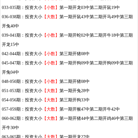
033-035期：投资大小
【小数】
第一期开龙03中第二期开鼠19中
036-038期：投资大小
【大数】
第一期开鼠43中第二期开马49中第三期
开兔40中
039-041期：投资大小
【小数】
第一期开蛇02中第二期开牛18中第三期
开龙15中
042-044期：投资大小
【小数】
第三期开猪08中
045-047期：投资大小
【小数】
第一期开狗09中第二期开狗09中第三期
开兔04中
048-050期：投资大小
【小数】
第二期开猪08中
051-053期：投资大小
【大数】
第一期开兔28中
054-056期：投资大小
【大数】
第三期开狗33中
057-059期：投资大小
【大数】
第一期开猴47中第二期开牛42中
060-062期：投资大小
【大数】
第一期开猪44中第二期开鸡46中第三期
开牛30中
063-065期：投资大小
【大数】
第一期开龙27中