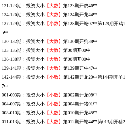
121-123期：投资大小
【大数】
第123期开虎46中
124-126期：投资大小
【大数】
第124期开龙44中
127-129期：投资大小
【小数】
第128期开蛇07中第129期开鸡1
5中
130-132期：投资大小
【大数】
第130期开狗38中
133-135期：投资大小
【大数】
第00期开00中
136-138期：投资大小
【大数】
第00期开00中
139-141期：投资大小
【大数】
第139期开牛47中
142-144期：投资大小
【小数】
第142期开龙20中第144期开羊1
7中
001-003期：投资大小
【小数】
第002期开龙08中
004-007期：投资大小
【小数】
第004期开猪01中
008-010期：投资大小
【大数】
第010期开龙45中
011-013期：投资大小
【大数】
第012期开蛇44中第013期开猪2