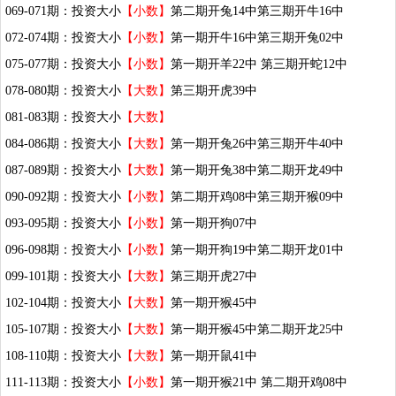
069-071期：投资大小
【小数】
第二期开兔14中第三期开牛16中
072-074期：投资大小
【小数】
第一期开牛16中第三期开兔02中
075-077期：投资大小
【小数】
第一期开羊22中 第三期开蛇12中
078-080期：投资大小
【大数】
第三期开虎39中
081-083期：投资大小
【大数】
084-086期：投资大小
【大数】
第一期开兔26中第三期开牛40中
087-089期：投资大小
【大数】
第一期开兔38中第二期开龙49中
090-092期：投资大小
【小数】
第二期开鸡08中第三期开猴09中
093-095期：投资大小
【小数】
第一期开狗07中
096-098期：投资大小
【小数】
第一期开狗19中第二期开龙01中
099-101期：投资大小
【大数】
第三期开虎27中
102-104期：投资大小
【大数】
第一期开猴45中
105-107期：投资大小
【大数】
第一期开猴45中第二期开龙25中
108-110期：投资大小
【大数】
第一期开鼠41中
111-113期：投资大小
【小数】
第一期开猴21中 第二期开鸡08中