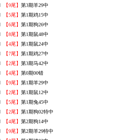
〕
【9尾】
第3期羊29中
〕
【5尾】
第1期鸡15中
〕
【6尾】
第1期狗26中
〕
【8尾】
第1期鼠48中
〕
【4尾】
第1期鼠24中
〕
【7尾】
第1期鸡27中
〕
【2尾】
第3期马42中
〕
【4尾】
第0期00错
〕
【9尾】
第1期羊29中
〕
【2尾】
第1期鼠12中
〕
【5尾】
第1期兔45中
〕
【2尾】
第1期狗02特中
〕
【4尾】
第2期狗14中
〕
【9尾】
第2期羊29特中