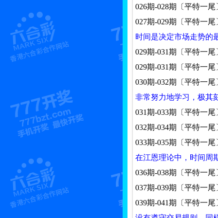
026期-028期〔平特一尾
027期-029期〔平特一尾
时间是决定市场走势的
029期-031期〔平特一尾
029期-031期〔平特一尾
030期-032期〔平特一尾
非常努力地学习，极其
031期-033期〔平特一尾
032期-034期〔平特一尾
033期-035期〔平特一尾
在江恩理论中，时间周
036期-038期〔平特一尾
037期-039期〔平特一尾
039期-041期〔平特一尾
没有遵守交易规则，同