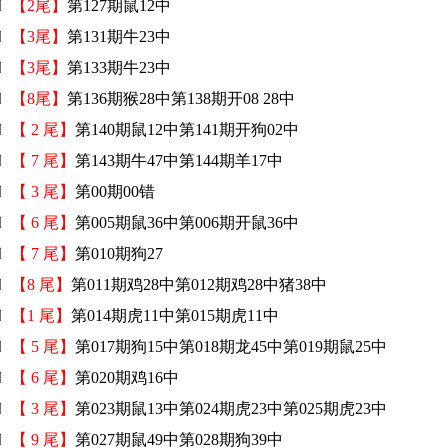
〕
【2尾】
第127期鼠12中
〕
【3尾】
第131期牛23中
〕
【3尾】
第133期牛23中
〕
【8尾】
第136期猴28中第138期开08 28中
〕
【
2
尾】
第140期鼠12中第141期开狗02中
〕
【
7
尾】
第143期牛47中第144期羊17中
〕
【
3
尾】
第00期00错
〕
【
6
尾】
第005期鼠36中第006期开鼠36中
〕
【
7
尾】
第010期狗27
〕
【8
尾】
第011期鸡28中第012期鸡28中猪38中
〕
【1
尾】
第014期虎11中第015期虎11中
〕
【
5
尾】
第017期狗15中第018期龙45中第019期鼠25中
〕
【
6
尾】
第020期鸡16中
〕
【
3
尾】
第023期鼠13中第024期虎23中第025期虎23中
〕
【
9
尾】
第027期鼠49中第028期狗39中