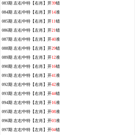
083期 左右中特【右肖】开
39
错
084期 左右中特【右肖】开
14
准
085期 左右中特【右肖】开
11
错
086期 左右中特【左肖】开
21
错
087期 左右中特【左肖】开
40
准
088期 左右中特【左肖】开
29
错
089期 左右中特【左肖】开
12
准
090期 左右中特【右肖】开
16
错
091期 左右中特【右肖】开
41
准
092期 左右中特【右肖】开
42
准
093期 左右中特【右肖】开
44
错
094期 左右中特【左肖】开
16
准
095期 左右中特【左肖】开
08
准
096期 左右中特【左肖】开
03
准
097期 左右中特【左肖】开
04
错