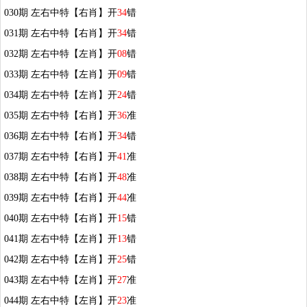
030期 左右中特【右肖】开
34
错
031期 左右中特【右肖】开
34
错
032期 左右中特【左肖】开
08
错
033期 左右中特【左肖】开
09
错
034期 左右中特【左肖】开
24
错
035期 左右中特【右肖】开
36
准
036期 左右中特【右肖】开
34
错
037期 左右中特【右肖】开
41
准
038期 左右中特【右肖】开
48
准
039期 左右中特【右肖】开
44
准
040期 左右中特【右肖】开
15
错
041期 左右中特【左肖】开
13
错
042期 左右中特【左肖】开
25
错
043期 左右中特【左肖】开
27
准
044期 左右中特【左肖】开
23
准