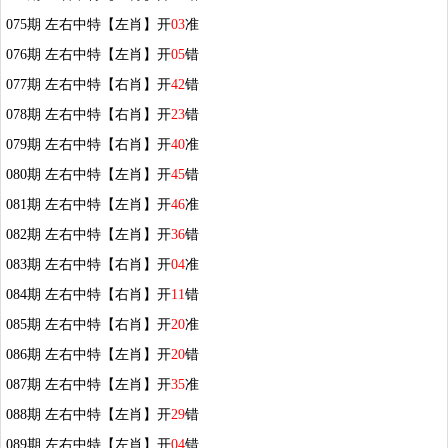
075期 左右中特【左肖】开
03
准
076期 左右中特【左肖】开
05
错
077期 左右中特【右肖】开
42
错
078期 左右中特【右肖】开
23
错
079期 左右中特【右肖】开
40
准
080期 左右中特【左肖】开
45
错
081期 左右中特【左肖】开
46
准
082期 左右中特【左肖】开
36
错
083期 左右中特【右肖】开
04
准
084期 左右中特【右肖】开
11
错
085期 左右中特【右肖】开
20
准
086期 左右中特【左肖】开
20
错
087期 左右中特【左肖】开
35
准
088期 左右中特【左肖】开
29
错
089期 左右中特【左肖】开
04
错