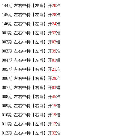
144期 左右中特【左肖】开
20
准
145期 左右中特【左肖】开
28
准
146期 左右中特【左肖】开
24
准
001期 左右中特【左肖】开
32
准
002期 左右中特【左肖】开
02
错
003期 左右中特【左肖】开
39
准
004期 左右中特【左肖】开
01
错
005期 左右中特【右肖】开
21
准
006期 左右中特【右肖】开
29
准
007期 左右中特【右肖】开
03
错
008期 左右中特【右肖】开
45
准
009期 左右中特【右肖】开
15
错
010期 左右中特【右肖】开
19
错
011期 左右中特【左肖】开
12
准
012期 左右中特【左肖】开
32
准