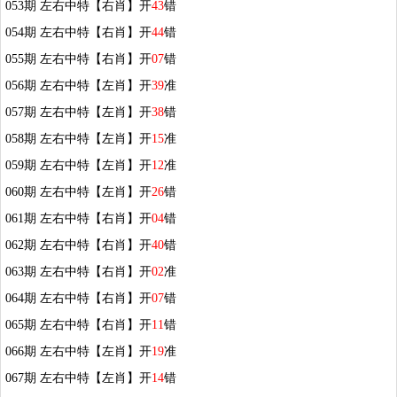
053期 左右中特【右肖】开
43
错
054期 左右中特【右肖】开
44
错
055期 左右中特【右肖】开
07
错
056期 左右中特【左肖】开
39
准
057期 左右中特【左肖】开
38
错
058期 左右中特【左肖】开
15
准
059期 左右中特【左肖】开
12
准
060期 左右中特【左肖】开
26
错
061期 左右中特【右肖】开
04
错
062期 左右中特【右肖】开
40
错
063期 左右中特【右肖】开
02
准
064期 左右中特【右肖】开
07
错
065期 左右中特【右肖】开
11
错
066期 左右中特【左肖】开
19
准
067期 左右中特【左肖】开
14
错