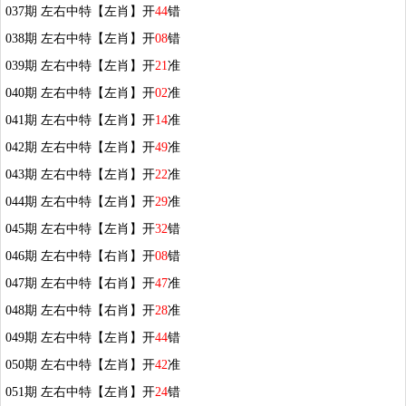
037期 左右中特【左肖】开
44
错
038期 左右中特【左肖】开
08
错
039期 左右中特【左肖】开
21
准
040期 左右中特【左肖】开
02
准
041期 左右中特【左肖】开
14
准
042期 左右中特【左肖】开
49
准
043期 左右中特【左肖】开
22
准
044期 左右中特【左肖】开
29
准
045期 左右中特【左肖】开
32
错
046期 左右中特【右肖】开
08
错
047期 左右中特【右肖】开
47
准
048期 左右中特【右肖】开
28
准
049期 左右中特【左肖】开
44
错
050期 左右中特【左肖】开
42
准
051期 左右中特【左肖】开
24
错