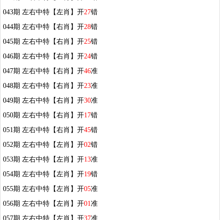
043期 左右中特【左肖】开
27
错
044期 左右中特【右肖】开
28
错
045期 左右中特【右肖】开
25
错
046期 左右中特【右肖】开
24
错
047期 左右中特【右肖】开
46
准
048期 左右中特【右肖】开
23
准
049期 左右中特【右肖】开
30
准
050期 左右中特【右肖】开
17
错
051期 左右中特【右肖】开
45
错
052期 左右中特【左肖】开
02
错
053期 左右中特【左肖】开
13
准
054期 左右中特【左肖】开
19
错
055期 左右中特【左肖】开
05
准
056期 左右中特【左肖】开
01
准
057期 左右中特【左肖】开
37
准