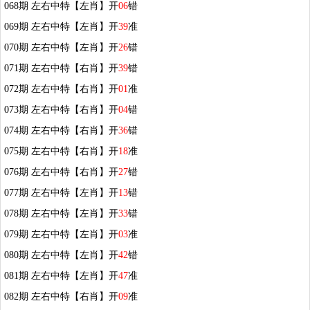
068期 左右中特【左肖】开
06
错
069期 左右中特【左肖】开
39
准
070期 左右中特【左肖】开
26
错
071期 左右中特【右肖】开
39
错
072期 左右中特【右肖】开
01
准
073期 左右中特【右肖】开
04
错
074期 左右中特【右肖】开
36
错
075期 左右中特【右肖】开
18
准
076期 左右中特【右肖】开
27
错
077期 左右中特【左肖】开
13
错
078期 左右中特【左肖】开
33
错
079期 左右中特【左肖】开
03
准
080期 左右中特【左肖】开
42
错
081期 左右中特【左肖】开
47
准
082期 左右中特【右肖】开
09
准