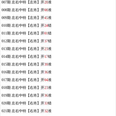
007期 左右中特【左肖】开
28
准
008期 左右中特【左肖】开
08
准
009期 左右中特【左肖】开
45
准
010期 左右中特【右肖】开
24
错
011期 左右中特【右肖】开
01
错
012期 左右中特【右肖】开
37
错
013期 左右中特【右肖】开
23
准
014期 左右中特【右肖】开
17
错
015期 左右中特【右肖】开
39
准
016期 左右中特【右肖】开
36
准
017期 左右中特【右肖】开
04
准
018期 左右中特【右肖】开
23
准
019期 左右中特【右肖】开
36
准
020期 左右中特【右肖】开
33
错
021期 左右中特【右肖】开
32
准