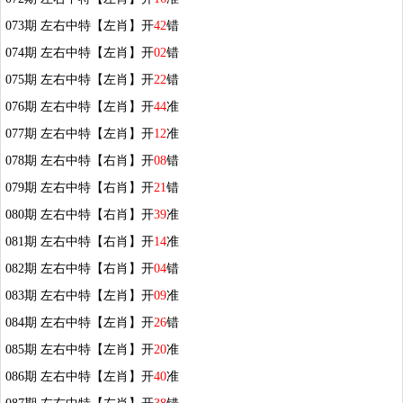
073期 左右中特【左肖】开
42
错
074期 左右中特【左肖】开
02
错
075期 左右中特【左肖】开
22
错
076期 左右中特【左肖】开
44
准
077期 左右中特【左肖】开
12
准
078期 左右中特【右肖】开
08
错
079期 左右中特【右肖】开
21
错
080期 左右中特【右肖】开
39
准
081期 左右中特【右肖】开
14
准
082期 左右中特【右肖】开
04
错
083期 左右中特【左肖】开
09
准
084期 左右中特【左肖】开
26
错
085期 左右中特【左肖】开
20
准
086期 左右中特【左肖】开
40
准