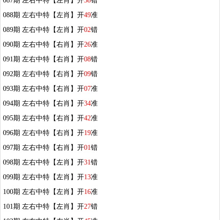
087期 左右中特【左肖】开
38
错
088期 左右中特【左肖】开
49
准
089期 左右中特【左肖】开
02
错
090期 左右中特【右肖】开
26
准
091期 左右中特【右肖】开
08
错
092期 左右中特【右肖】开
09
错
093期 左右中特【右肖】开
07
准
094期 左右中特【右肖】开
34
准
095期 左右中特【右肖】开
42
准
096期 左右中特【右肖】开
19
准
097期 左右中特【右肖】开
01
错
098期 左右中特【左肖】开
31
错
099期 左右中特【左肖】开
13
准
100期 左右中特【左肖】开
16
准
101期 左右中特【左肖】开
27
错