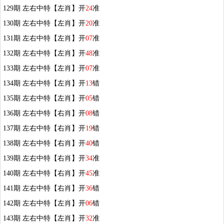
129期 左右中特【左肖】开
24
准
130期 左右中特【左肖】开
20
准
131期 左右中特【左肖】开
07
准
132期 左右中特【左肖】开
48
准
133期 左右中特【左肖】开
07
准
134期 左右中特【左肖】开
13
错
135期 左右中特【左肖】开
05
错
136期 左右中特【右肖】开
08
错
137期 左右中特【右肖】开
19
错
138期 左右中特【右肖】开
40
错
139期 左右中特【右肖】开
34
准
140期 左右中特【右肖】开
45
准
141期 左右中特【右肖】开
36
错
142期 左右中特【左肖】开
06
错
143期 左右中特【左肖】开
32
准