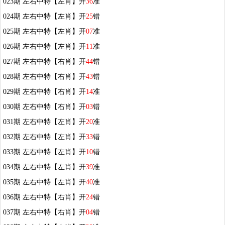
023期 左右中特【左肖】开
36
准
024期 左右中特【左肖】开
25
错
025期 左右中特【左肖】开
07
准
026期 左右中特【左肖】开
11
准
027期 左右中特【右肖】开
44
错
028期 左右中特【右肖】开
43
错
029期 左右中特【右肖】开
14
准
030期 左右中特【右肖】开
03
错
031期 左右中特【左肖】开
20
准
032期 左右中特【左肖】开
33
错
033期 左右中特【左肖】开
10
错
034期 左右中特【左肖】开
39
准
035期 左右中特【左肖】开
40
准
036期 左右中特【右肖】开
24
错
037期 左右中特【右肖】开
04
错