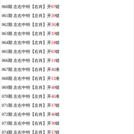
060期 左右中特【右肖】开
07
错
061期 左右中特【左肖】开
20
错
062期 左右中特【左肖】开
26
准
063期 左右中特【左肖】开
33
错
064期 左右中特【左肖】开
24
错
065期 左右中特【右肖】开
03
错
066期 左右中特【右肖】开
11
错
067期 左右中特【右肖】开
40
准
068期 左右中特【右肖】开
13
准
069期 左右中特【左肖】开
48
错
070期 左右中特【左肖】开
46
准
071期 左右中特【左肖】开
17
错
072期 左右中特【右肖】开
46
错
073期 左右中特【右肖】开
30
错
074期 左右中特【左肖】开
17
错