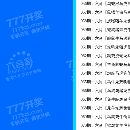
056期：六肖【鸡蛇猴马虎
057期：六肖【鼠猴羊猪马
058期：六肖【虎猴猪羊龙
059期：六肖【蛇狗猪鼠虎
060期：六肖【蛇鼠牛马猴
061期：六肖【蛇狗龙猪虎
062期：六肖【狗鸡虎蛇龙
063期：六肖【羊兔鼠蛇马
064期：六肖【鸡蛇马虎狗
065期：六肖【马牛龙鸡狗
066期：六肖【马狗鸡猪龙
067期：六肖【兔牛蛇鸡猪
068期：六肖【龙羊蛇鸡兔
069期：六肖【马狗鸡牛兔
070期：六肖【猴鸡龙羊虎