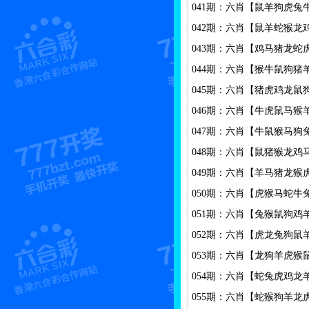
041期：六肖【鼠羊狗虎兔
042期：六肖【鼠羊蛇猴龙
043期：六肖【鸡马猪龙蛇
044期：六肖【猴牛鼠狗猪
045期：六肖【猪虎鸡龙鼠
046期：六肖【牛虎鼠马猴
047期：六肖【牛鼠猴马狗
048期：六肖【鼠猪猴龙鸡
049期：六肖【羊马猪龙猴
050期：六肖【虎猴马蛇牛
051期：六肖【兔猴鼠狗鸡
052期：六肖【虎龙兔狗鼠
053期：六肖【龙狗羊虎猴
054期：六肖【蛇兔虎鸡龙
055期：六肖【蛇猴狗羊龙