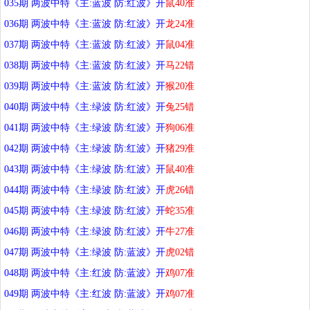
035期 两波中特
《
主:
蓝波
防:红波
》开
鼠40准
036期 两波中特
《
主:
蓝波
防:红波
》开
龙24准
037期 两波中特
《
主:
蓝波
防:红波
》开
鼠04准
038期 两波中特
《
主:
蓝波
防:红波
》开
马22错
039期 两波中特
《
主:
蓝波
防:红波
》开
猴20准
040期 两波中特
《
主:
绿波
防:红波
》开
兔25错
041期 两波中特
《
主:
绿波
防:红波
》开
狗06准
042期 两波中特
《
主:
绿波
防:红波
》开
猪29准
043期 两波中特
《
主:
绿波
防:红波
》开
鼠40准
044期 两波中特
《
主:
绿波
防:红波
》开
虎26错
045期 两波中特
《
主:
绿波
防:红波
》开
蛇35准
046期 两波中特
《
主:
绿波
防:红波
》开
牛27准
047期 两波中特
《
主:
绿波
防:蓝波
》开
虎02错
048期 两波中特
《
主:
红波
防:蓝波
》开
鸡07准
049期 两波中特
《
主:
红波
防:蓝波
》开
鸡07准