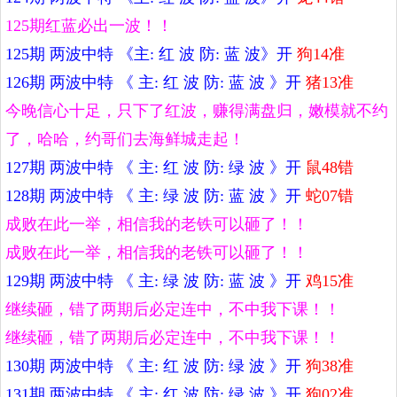
125期红蓝必出一波！！
125期 两波中特
《主:
红
波
防:
蓝
波》开
狗14准
126期 两波中特
《
主:
红
波
防:
蓝
波
》开
猪13准
今晚信心十足，只下了红波，赚得满盘归，嫩模就不约
了，哈哈，约哥们去海鲜城走起！
127期 两波中特
《
主:
红
波
防:
绿
波
》开
鼠48错
128期 两波中特
《
主:
绿
波
防:
蓝
波
》开
蛇07错
成败在此一举，相信我的老铁可以砸了！！
成败在此一举，相信我的老铁可以砸了！！
129期 两波中特
《
主:
绿
波
防:
蓝
波
》开
鸡15准
继续砸，错了两期后必定连中，不中我下课！！
继续砸，错了两期后必定连中，不中我下课！！
130期 两波中特
《
主:
红
波
防:
绿
波
》开
狗38准
131期 两波中特
《
主:
红
波
防:
绿
波
》开
狗02准