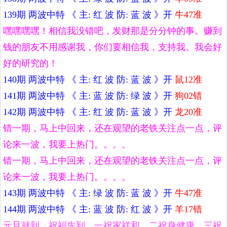
139期 两波中特
《
主:
红
波
防:
蓝
波
》开
牛47准
嘿嘿嘿嘿！相信我没错吧，发财那是分分钟的事。赚到
钱的朋友不用感谢我，你们要相信我，支持我。我会好
好的研究的！
140期 两波中特
《
主:
红
波
防:
蓝
波
》开
鼠12准
141期 两波中特
《
主:
蓝
波
防:
绿
波
》开
狗02错
142期 两波中特
《
主:
红
波
防:
蓝
波
》开
龙20准
错一期，马上中回来，还在观望的老铁关注点一点，评
论来一波，我要上热门。。。。
错一期，马上中回来，还在观望的老铁关注点一点，评
论来一波，我要上热门。。。。
143期 两波中特
《
主:
绿
波
防:
蓝
波
》开
牛47准
144期 两波中特
《
主:
蓝
波
防:
红
波
》开
羊17错
元旦就到，祝福先到。一祝家祥和，二祝身健康，三祝