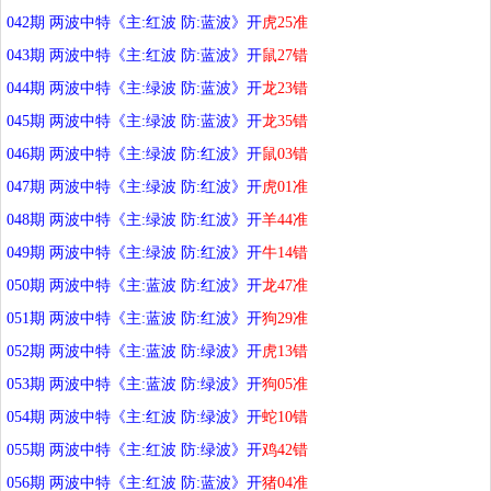
042期 两波中特
《
主:
红波
防:蓝波
》开
虎25准
043期 两波中特
《
主:
红波
防:蓝波
》开
鼠27错
044期 两波中特
《
主:
绿波
防:蓝波
》开
龙23错
045期 两波中特
《
主:
绿波
防:蓝波
》开
龙35错
046期 两波中特
《
主:
绿波
防:红波
》开
鼠03错
047期 两波中特
《
主:
绿波
防:红波
》开
虎01准
048期 两波中特
《
主:
绿波
防:红波
》开
羊44准
049期 两波中特
《
主:
绿波
防:红波
》开
牛14错
050期 两波中特
《
主:
蓝波
防:红波
》开
龙47准
051期 两波中特
《
主:
蓝波
防:红波
》开
狗29准
052期 两波中特
《
主:
蓝波
防:绿波
》开
虎13错
053期 两波中特
《
主:
蓝波
防:绿波
》开
狗05准
054期 两波中特
《
主:
红波
防:绿波
》开
蛇10错
055期 两波中特
《
主:
红波
防:绿波
》开
鸡42错
056期 两波中特
《
主:
红波
防:蓝波
》开
猪04准