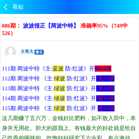
看贴
086期：
波波很正【两波中特】
准确率95%（749中
526）
大哥大
楼主
111期 两波中特
《主:
蓝波
防:红波》开
猴04准
112期 两波中特
《主:
绿波
防:红波》开
兔33准
113期 两波中特
《主:
绿波
防:红波》开
龙44准
114期 两波中特
《主:
绿波
防:红波》开
猴16准
115期 两波中特
《主:
绿波
防:红波》开
龙44准
这几期赚了五六万，金钱好比肥料，如不散入田中，本
身并无用处。胆大的跟我上。有钱最大的好处就是给自
己吃香的喝辣的，吃饱好好研究下六合彩，有点激动。