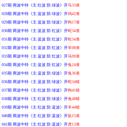
027期 两波中特
《
主:
红波
防:绿波
》开
马33准
028期 两波中特
《
主:
蓝波
防:绿波
》开
鸡42准
029期 两波中特
《
主:
蓝波
防:绿波
》开
狗17准
030期 两波中特
《
主:
蓝波
防:红波
》开
蛇34准
031期 两波中特
《
主:
蓝波
防:红波
》开
蛇34准
032期 两波中特
《
主:
蓝波
防:红波
》开
羊08准
033期 两波中特
《
主:
蓝波
防:红波
》开
马09准
034期 两波中特
《
主:
蓝波
防:红波
》开
兔24准
035期 两波中特
《
主:
蓝波
防:绿波
》开
兔36准
036期 两波中特
《
主:
蓝波
防:绿波
》开
蛇34错
037期 两波中特
《
主:
红波
防:绿波
》开
狗41错
038期 两波中特
《
主:
红波
防:绿波
》开
兔48错
039期 两波中特
《
主:
红波
防:蓝波
》开
羊44错
040期 两波中特
《
主:
红波
防:蓝波
》开
鼠15准
041期 两波中特
《
主:
红波
防:蓝波
》开
虎13准