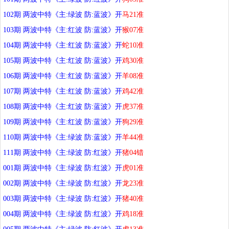
102期 两波中特
《
主:
绿波
防:蓝波
》开
马21准
103期 两波中特
《
主:
红波
防:蓝波
》开
猴07准
104期 两波中特
《
主:
红波
防:蓝波
》开
蛇10准
105期 两波中特
《
主:
红波
防:蓝波
》开
鸡30准
106期 两波中特
《
主:
红波
防:蓝波
》开
羊08准
107期 两波中特
《
主:
红波
防:蓝波
》开
鸡42准
108期 两波中特
《
主:
红波
防:蓝波
》开
虎37准
109期 两波中特
《
主:
红波
防:蓝波
》开
狗29准
110期 两波中特
《
主:
绿波
防:蓝波
》开
羊44准
111期 两波中特
《
主:
绿波
防:红波
》开
猪04错
001期 两波中特
《
主:
绿波
防:红波
》开
虎01准
002期 两波中特
《
主:
绿波
防:红波
》开
龙23准
003期 两波中特
《
主:
绿波
防:红波
》开
猪40准
004期 两波中特
《
主:
绿波
防:红波
》开
鸡18准