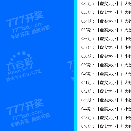
032期：【虚实大小】〖大
033期：【虚实大小】〖大
034期：【虚实大小】〖大
035期：【虚实大小】〖大
036期：【虚实大小】〖小
037期：【虚实大小】〖小
038期：【虚实大小】〖小
039期：【虚实大小】〖大
040期：【虚实大小】〖大
041期：【虚实大小】〖大
042期：【虚实大小】〖大
043期：【虚实大小】〖小
044期：【虚实大小】〖小
045期：【虚实大小】〖小
046期：【虚实大小】〖大