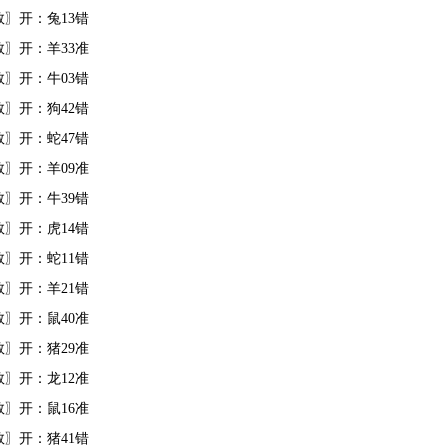
数〗开：兔13错
数〗开：羊33准
数〗开：牛03错
数〗开：狗42错
数〗开：蛇47错
数〗开：羊09准
数〗开：牛39错
数〗开：虎14错
数〗开：蛇11错
数〗开：羊21错
数〗开：鼠40准
数〗开：猪29准
数〗开：龙12准
数〗开：鼠16准
数〗开：猪41错