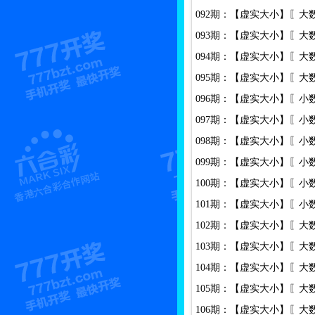
092期：【虚实大小】〖大
093期：【虚实大小】〖大
094期：【虚实大小】〖大
095期：【虚实大小】〖大
096期：【虚实大小】〖小
097期：【虚实大小】〖小
098期：【虚实大小】〖小
099期：【虚实大小】〖小
100期：【虚实大小】〖小
101期：【虚实大小】〖小
102期：【虚实大小】〖大
103期：【虚实大小】〖大
104期：【虚实大小】〖大
105期：【虚实大小】〖大
106期：【虚实大小】〖大