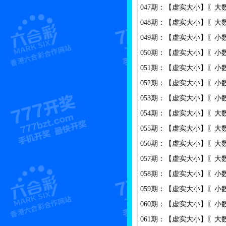
047期：【虚实大小】〖大
048期：【虚实大小】〖大
049期：【虚实大小】〖小
050期：【虚实大小】〖小
051期：【虚实大小】〖小
052期：【虚实大小】〖小
053期：【虚实大小】〖小
054期：【虚实大小】〖大
055期：【虚实大小】〖大
056期：【虚实大小】〖大
057期：【虚实大小】〖大
058期：【虚实大小】〖小
059期：【虚实大小】〖小
060期：【虚实大小】〖小
061期：【虚实大小】〖大