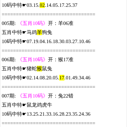
10码中特☛
03.15.
02
.14.05.17.25.37
=================================
005期:
《五肖10码》
开：
羊06准
五肖中特☛
马鸡
羊
狗兔
10码中特☛
07.19.04.16.18.30.03.27.10.46
=================================
006期:
《五肖10码》
开：
猴17准
五肖中特☛
猪蛇
猴
鼠兔
10码中特☛
02.14.08.20.05.
17
.01.49.34.46
=================================
007期:
《五肖10码》
开：
兔22错
五肖中特☛
鼠龙鸡虎牛
10码中特☛
13.25.21.33.16.28.23.35.24.36
=================================