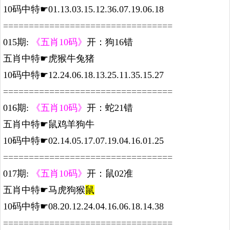
10码中特☛
01.13.03.15.12.36.07.19.06.18
=================================
015期:
《五肖10码》
开：
狗16错
五肖中特☛
虎猴牛兔猪
10码中特☛
12.24.06.18.13.25.11.35.15.27
=================================
016期:
《五肖10码》
开：
蛇21错
五肖中特☛
鼠鸡羊狗牛
10码中特☛
02.14.05.17.07.19.04.16.01.25
=================================
017期:
《五肖10码》
开：
鼠02准
五肖中特☛
马虎狗猴
鼠
10码中特☛
08.20.12.24.04.16.06.18.14.38
=================================