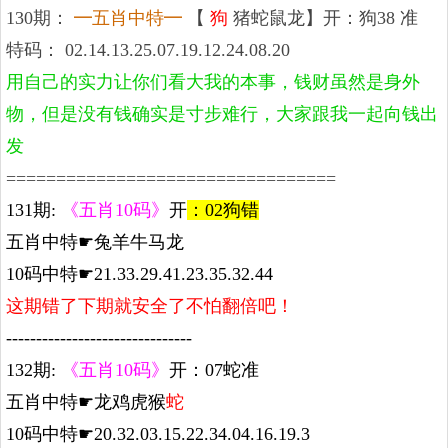
130期：
━五肖中特━
【
狗
猪蛇鼠龙】开：狗38
准
特码：
02.14.13.25.07.19.12.24.08.20
用自己的实力让你们看大我的本事，钱财虽然是身外
物，但是没有钱确实是寸步难行，大家跟我一起向钱出
发
=================================
131期:
《五肖10码》
开
：02狗错
五肖中特☛兔羊牛马龙
10码中特☛21.33.29.41.23.35.32.44
这期错了下期就安全了不怕翻倍吧！
-------------------------------
132期:
《五肖10码》
开
：07蛇准
五肖中特☛龙鸡虎猴
蛇
10码中特☛20.32.03.15.22.34.04.16.19.3