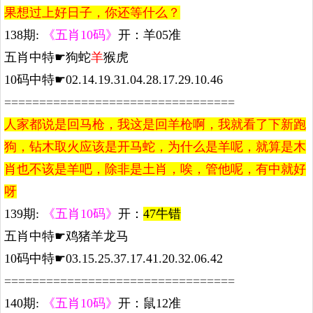
果想过上好日子，你还等什么？
138期:
《五肖10码》
开
：羊05准
五肖中特☛狗蛇
羊
猴虎
10码中特☛
02.14.19.31.04.28.17.29.10.46
=================================
人家都说是回马枪，我这是回羊枪啊，我就看了下新跑
狗，钻木取火应该是开马蛇，为什么是羊呢，就算是木
肖也不该是羊吧，除非是土肖，唉，管他呢，有中就好
呀
139期:
《五肖10码》
开
：
47牛错
五肖中特☛鸡猪羊龙马
10码中特☛03.15.25.37.17.41.20.32.06.42
=================================
140期:
《五肖10码》
开：鼠12准