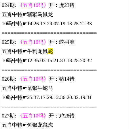
024期:
《五肖10码》
开：
虎23错
五肖中特☛
猪猴马鼠龙
10码中特☛
14.26.17.29.07.19.13.25.21.33
=================================
025期:
《五肖10码》
开：
蛇44准
五肖中特☛
牛狗龙鼠
蛇
10码中特☛
12.36.03.15.21.33.13.25.20.32
=================================
026期:
《五肖10码》
开：
猪14错
五肖中特☛
鼠猴牛蛇马
10码中特☛
25.37.17.29.12.36.20.32.19.31
=================================
027期:
《五肖10码》
开：
鸡28错
五肖中特☛
兔猴龙鼠虎