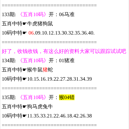
=================================
133期:
《五肖10码》
开
：06马准
五肖中特☛牛虎猪狗鼠
10码中特☛
06
.09.10.12.13.30.32.35.36.40.
=================================
好了，收钱收钱，有这么好的资料大家可以跟踪试试吧
134期:
《五肖10码》
开
：01猪准
五肖中特☛猴牛鼠
猪
蛇
10码中特☛
10
.
15
.
16
.
19
.
22
.
27
.
28
.
31
.
34
.
39
=================================
135期:
《五肖10码》
开
：
猴04错
五肖中特☛狗马虎兔牛
10码中特☛
11.35.33.21.22.46.18.42.26.38
=================================