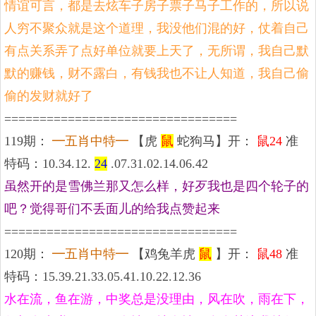
情谊可言，都是去炫车子房子票子马子工作的，所以说
人穷不聚众就是这个道理，我没他们混的好，仗着自己
有点关系弄了点好单位就要上天了，无所谓，我自己默
默的赚钱，财不露白，有钱我也不让人知道，我自己偷
偷的发财就好了
=================================
119期：
━五肖中特━
【虎
鼠
蛇狗马】开：
鼠24
准
特码：10.34.12.
24
.07.31.02.14.06.42
虽然开的是雪佛兰那又怎么样，好歹我也是四个轮子的
吧？觉得哥们不丢面儿的给我点赞起来
=================================
120期：
━五肖中特━
【鸡兔羊虎
鼠
】开：
鼠48
准
特码：15.39.21.33.05.41.10.22.12.36
水在流，鱼在游，中奖总是没理由，风在吹，雨在下，