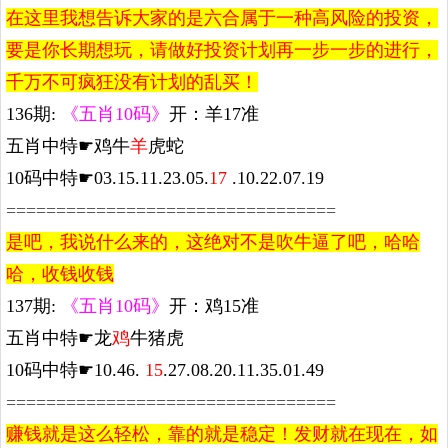
在这里我想告诉大家的是六合属于一种高风险的投资，
要是你长期想玩，请做好投资计划再一步一步的进行，
千万不可疯狂没有计划的乱买！
136期:
《五肖10码》
开
：羊17准
五肖中特☛鸡牛
羊
虎蛇
10码中特☛
03.15.11.23.05.
17
.10.22.07.19
=================================
是吧，我说什么来的，这绝对不是吹牛逼了吧，哈哈
哈，收钱收钱
137期:
《五肖10码》
开
：鸡15准
五肖中特☛龙
鸡
牛猪虎
10码中特☛
10.46.
15
.27.08.20.11.35.01.49
=================================
赚钱就是这么轻松，靠的就是稳定！发财就在现在，如