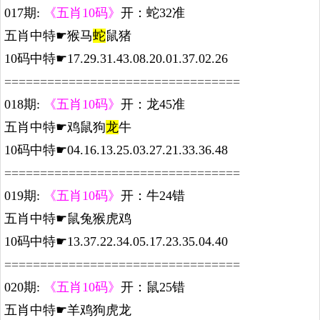
017期:
《五肖10码》
开：
蛇32准
五肖中特☛
猴马
蛇
鼠猪
10码中特☛
17.29.31.43.08.20.01.37.02.26
=================================
018期:
《五肖10码》
开：
龙45准
五肖中特☛
鸡鼠狗
龙
牛
10码中特☛
04.16.13.25.03.27.21.33.36.48
=================================
019期:
《五肖10码》
开：
牛24错
五肖中特☛
鼠兔猴虎鸡
10码中特☛
13.37.22.34.05.17.23.35.04.40
=================================
020期:
《五肖10码》
开：
鼠25错
五肖中特☛
羊鸡狗虎龙