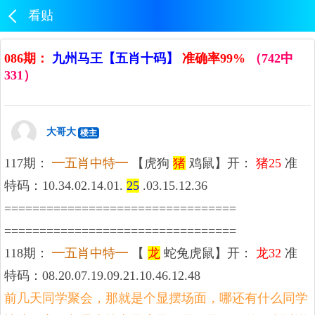
看贴
086期：
九州马王【五肖十码】
准确率99%
（742中
331）
大哥大
楼主
117期：
━五肖中特━
【虎狗
猪
鸡鼠】开：
猪25
准
特码：10.34.02.14.01.
25
.03.15.12.36
=================================
=================================
118期：
━五肖中特━
【
龙
蛇兔虎鼠】开：
龙32
准
特码：08.20.07.19.09.21.10.46.12.48
前几天同学聚会，那就是个显摆场面，哪还有什么同学