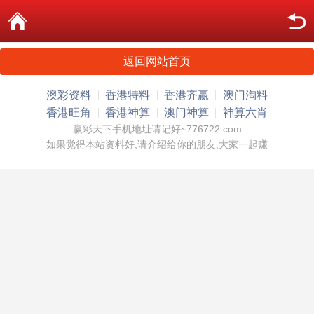
返回网站首页
澳彩资料
香港特料
香港齐赢
澳门淘料
香港旺角
香港神算
澳门神算
神算六肖
赢彩天下手机地址请记好~776722.com
如果觉得本站资料好,请介绍给你的朋友,大家一起赚