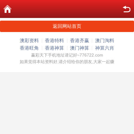
返回网站首页
澳彩资料
香港特料
香港齐赢
澳门淘料
香港旺角
香港神算
澳门神算
神算六肖
赢彩天下手机地址请记好~776722.com
如果觉得本站资料好,请介绍给你的朋友,大家一起赚