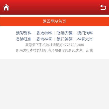
返回网站首页
澳彩资料
香港特料
香港齐赢
澳门淘料
香港旺角
香港神算
澳门神算
神算六肖
赢彩天下手机地址请记好~776722.com
如果觉得本站资料好,请介绍给你的朋友,大家一起赚