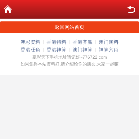
返回网站首页
澳彩资料
香港特料
香港齐赢
澳门淘料
香港旺角
香港神算
澳门神算
神算六肖
赢彩天下手机地址请记好~776722.com
如果觉得本站资料好,请介绍给你的朋友,大家一起赚