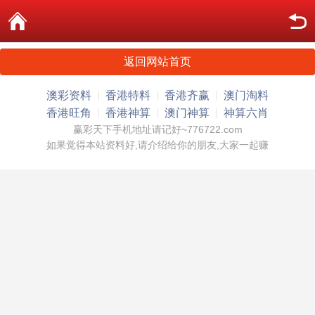
返回网站首页
澳彩资料
香港特料
香港齐赢
澳门淘料
香港旺角
香港神算
澳门神算
神算六肖
赢彩天下手机地址请记好~776722.com
如果觉得本站资料好,请介绍给你的朋友,大家一起赚