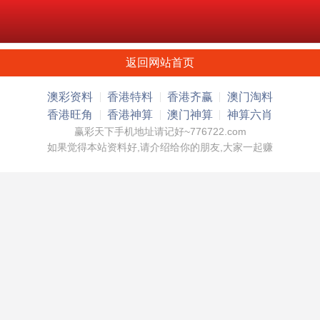
返回网站首页
澳彩资料
香港特料
香港齐赢
澳门淘料
香港旺角
香港神算
澳门神算
神算六肖
赢彩天下手机地址请记好~776722.com
如果觉得本站资料好,请介绍给你的朋友,大家一起赚