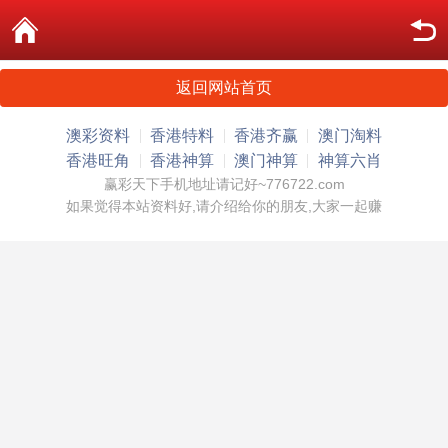
返回网站首页
澳彩资料
香港特料
香港齐赢
澳门淘料
香港旺角
香港神算
澳门神算
神算六肖
赢彩天下手机地址请记好~776722.com
如果觉得本站资料好,请介绍给你的朋友,大家一起赚