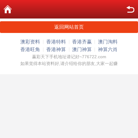
返回网站首页
澳彩资料
香港特料
香港齐赢
澳门淘料
香港旺角
香港神算
澳门神算
神算六肖
赢彩天下手机地址请记好~776722.com
如果觉得本站资料好,请介绍给你的朋友,大家一起赚