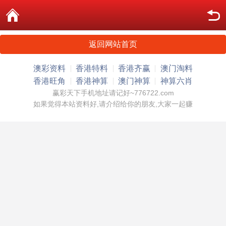
返回网站首页
澳彩资料
香港特料
香港齐赢
澳门淘料
香港旺角
香港神算
澳门神算
神算六肖
赢彩天下手机地址请记好~776722.com
如果觉得本站资料好,请介绍给你的朋友,大家一起赚