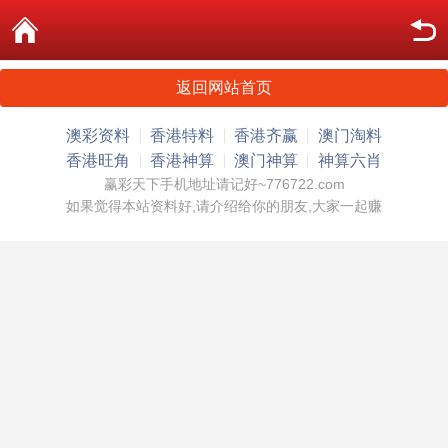
返回网站首页
澳彩资料
香港特料
香港齐赢
澳门淘料
香港旺角
香港神算
澳门神算
神算六肖
赢彩天下手机地址请记好~776722.com
如果觉得本站资料好,请介绍给你的朋友,大家一起赚