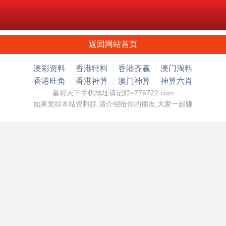
返回网站首页
澳彩资料
香港特料
香港齐赢
澳门淘料
香港旺角
香港神算
澳门神算
神算六肖
赢彩天下手机地址请记好~776722.com
如果觉得本站资料好,请介绍给你的朋友,大家一起赚