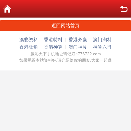
返回网站首页
澳彩资料
香港特料
香港齐赢
澳门淘料
香港旺角
香港神算
澳门神算
神算六肖
赢彩天下手机地址请记好~776722.com
如果觉得本站资料好,请介绍给你的朋友,大家一起赚