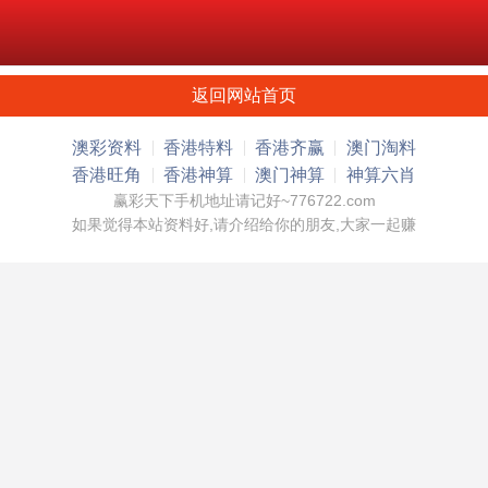
返回网站首页
澳彩资料
香港特料
香港齐赢
澳门淘料
香港旺角
香港神算
澳门神算
神算六肖
赢彩天下手机地址请记好~776722.com
如果觉得本站资料好,请介绍给你的朋友,大家一起赚