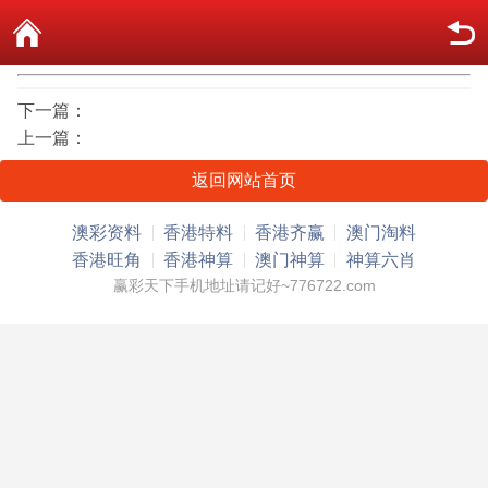
下一篇：
上一篇：
返回网站首页
澳彩资料
香港特料
香港齐赢
澳门淘料
香港旺角
香港神算
澳门神算
神算六肖
赢彩天下手机地址请记好~776722.com