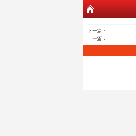
下一篇：
上一篇：