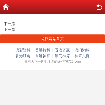
下一篇：
上一篇：
返回网站首页
澳彩资料
香港特料
香港齐赢
澳门淘料
香港旺角
香港神算
澳门神算
神算六肖
赢彩天下手机地址请记好~776722.com