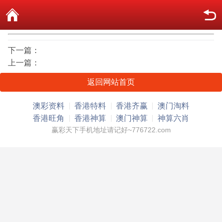
下一篇：
上一篇：
返回网站首页
澳彩资料
香港特料
香港齐赢
澳门淘料
香港旺角
香港神算
澳门神算
神算六肖
赢彩天下手机地址请记好~776722.com