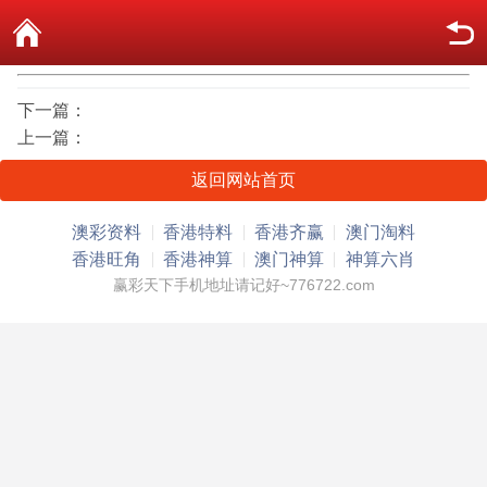
下一篇：
上一篇：
返回网站首页
澳彩资料
香港特料
香港齐赢
澳门淘料
香港旺角
香港神算
澳门神算
神算六肖
赢彩天下手机地址请记好~776722.com