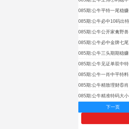
085期:公牛平特一尾稳赚
085期:公牛必中10码出
085期:公牛公开家禽野兽
085期:公牛必中金牌七尾
085期:公牛三头期期稳赚
085期:公牛见证单双中特
085期:公牛一肖中平特料
085期:公牛精致理财⑥肖
085期:公牛精准特码大小
下一页