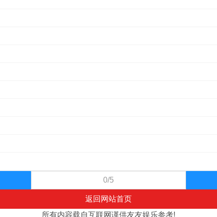
0/5
返回网站首页
所有内容载自互联网谨供友友娱乐参考!