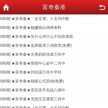
富奇秦准
086期:★富奇秦★『金宝博』十五玛中数
086期:★富奇秦★稳赚钱出俏神来料
086期:★富奇秦★买什么仲什么不怕你来跟
086期:★富奇秦★金牌最准三俏救世(免费)
086期:★富奇秦★水果奶奶传真①肖中
086期:★富奇秦★情报中心必中二肖中
086期:★富奇秦★刘伯温①肖中平特
086期:★富奇秦★独家公式四俏(免费)
086期:★富奇秦★贵宾高手实战八碼中
086期:★富奇秦★无线宝宝透密三肖中
085期:★富奇秦★『金宝博』十五玛中数