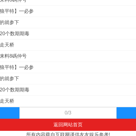
战狼平特】━必参
到的就参下
杀20个数期期毒
俏走天桥
港来料8碼仲号
战狼平特】━必参
到的就参下
杀20个数期期毒
俏走天桥
0/3
返回网站首页
所有内容载自互联网谨供友友娱乐参考!