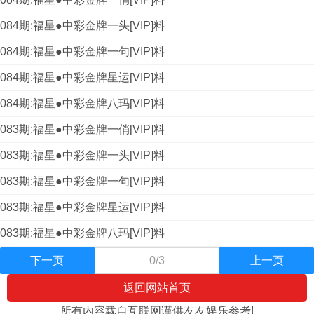
084期:福星●中彩金牌一头[VIP]料
084期:福星●中彩金牌一句[VIP]料
084期:福星●中彩金牌星运[VIP]料
084期:福星●中彩金牌八玛[VIP]料
083期:福星●中彩金牌一俏[VIP]料
083期:福星●中彩金牌一头[VIP]料
083期:福星●中彩金牌一句[VIP]料
083期:福星●中彩金牌星运[VIP]料
083期:福星●中彩金牌八玛[VIP]料
下一页
0/3
上一页
返回网站首页
所有内容载自互联网谨供友友娱乐参考!