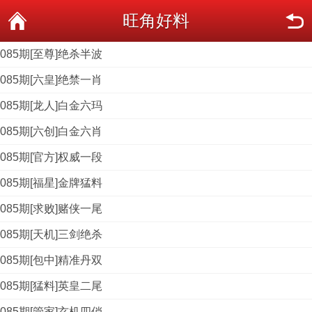
旺角好料
085期[至尊]绝杀半波
085期[六皇]绝禁一肖
085期[龙人]白金六玛
085期[六创]白金六肖
085期[官方]权威一段
085期[福星]金牌猛料
085期[求败]赌侠一尾
085期[天机]三剑绝杀
085期[包中]精准丹双
085期[猛料]英皇二尾
085期[管家]玄机四俏