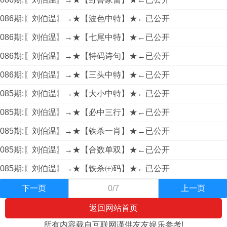
086期:〖刘伯温〗→★【波色中特】★←已公开
086期:〖刘伯温〗→★【七尾中特】★←已公开
086期:〖刘伯温〗→★【特码诗句】★←已公开
086期:〖刘伯温〗→★【三头中特】★←已公开
085期:〖刘伯温〗→★【大小中特】★←已公开
085期:〖刘伯温〗→★【必中三行】★←已公开
085期:〖刘伯温〗→★【铁杀一肖】★←已公开
085期:〖刘伯温〗→★【合数单双】★←已公开
085期:〖刘伯温〗→★【铁杀㈩码】★←已公开
下一页
0/7
上一页
返回网站首页
所有内容载自互联网谨供友友娱乐参考!