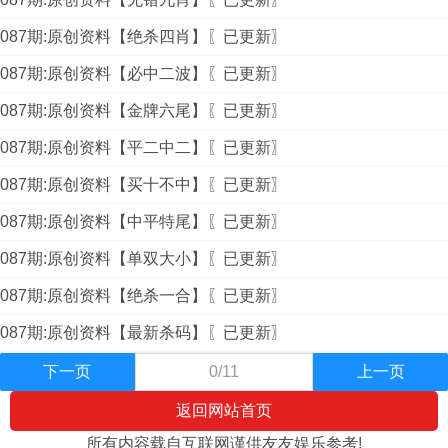
087期:原创资料【绝杀四肖】〖已更新〗
087期:原创资料【必中二波】〖已更新〗
087期:原创资料【金牌六尾】〖已更新〗
087期:原创资料【平二中二】〖已更新〗
087期:原创资料【买十不中】〖已更新〗
087期:原创资料【中平特尾】〖已更新〗
087期:原创资料【单双大小】〖已更新〗
087期:原创资料【绝杀一合】〖已更新〗
087期:原创资料【最新杀码】〖已更新〗
下一页
0/11
上一页
返回网站首页
所有内容载自互联网谨供友友娱乐参考!