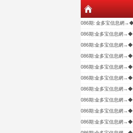
086期: 金多宝信息網
086期:金多宝信息網→
086期:金多宝信息網→
086期:金多宝信息網→
086期:金多宝信息網→
086期:金多宝信息網→
086期:金多宝信息網→
086期:金多宝信息網→
086期:金多宝信息網→
086期:金多宝信息網→
086期:金多宝信息網→