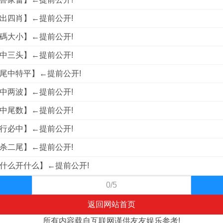
不出四肖】←提前公开!
特碼大小】←提前公开!
必中三头】←提前公开!
一尾中特平】←提前公开!
必中两波】←提前公开!
必中尾数】←提前公开!
三行必中】←提前公开!
稳杀二尾】←提前公开!
买什么开什么】←提前公开!
0/5
返回网站首页
所有内容载自互联网谨供友友娱乐参考!