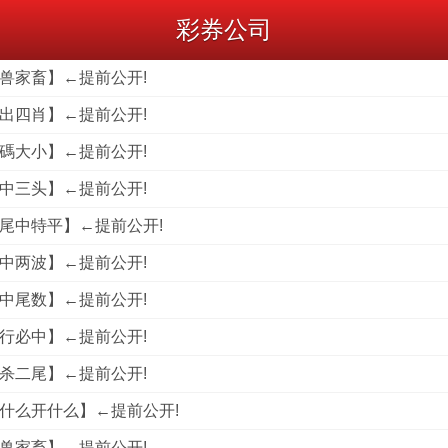
彩券公司
野兽家畜】←提前公开!
不出四肖】←提前公开!
特碼大小】←提前公开!
必中三头】←提前公开!
一尾中特平】←提前公开!
必中两波】←提前公开!
必中尾数】←提前公开!
三行必中】←提前公开!
稳杀二尾】←提前公开!
买什么开什么】←提前公开!
野兽家畜】←提前公开!