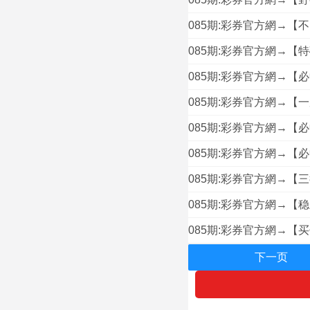
085期:彩券官方網→【
085期:彩券官方網→【
085期:彩券官方網→【
085期:彩券官方網→【
085期:彩券官方網→【
085期:彩券官方網→【
085期:彩券官方網→【
085期:彩券官方網→【
085期:彩券官方網→【
下一页