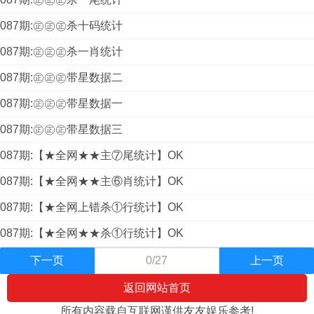
087期:㊣㊣㊣杀十码统计
087期:㊣㊣㊣杀一肖统计
087期:㊣㊣㊣带星数据二
087期:㊣㊣㊣带星数据一
087期:㊣㊣㊣带星数据三
087期:【★全网★★主⑦尾统计】OK
087期:【★全网★★主⑥肖统计】OK
087期:【★全网上错杀①行统计】OK
087期:【★全网★★杀①行统计】OK
下一页
0/27
上一页
返回网站首页
所有内容载自互联网谨供友友娱乐参考!