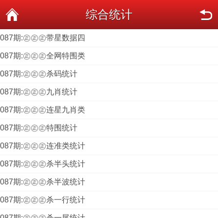
综合统计
087期:㊣㊣㊣带星数据四
087期:㊣㊣㊣全网特围类
087期:㊣㊣㊣杀码统计
087期:㊣㊣㊣九肖统计
087期:㊣㊣㊣连星九肖类
087期:㊣㊣㊣特围统计
087期:㊣㊣㊣连准类统计
087期:㊣㊣㊣杀半头统计
087期:㊣㊣㊣杀半波统计
087期:㊣㊣㊣杀一行统计
087期:㊣㊣㊣杀一尾统计