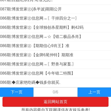
087期:博发世家㊣{杀半波}期期公开
086期:博发世家㊣信息网→〖干掉四分之一〗
086期:博发世家㊣【全球独创杀星期料】剩42码
086期:博发世家㊣信息网→☆【错二极品杀肖】
086期:博发世家㊣【期期信心9肖王】准
086期:博发世家㊣【金牌6尾仲特】期期准
086期:博发世家㊣信息网→〖野兽与家畜.〗
086期:博发世家㊣信息网【今年错二特围】
086期:◆庄家绝吃碼◆钱多你就买.
下一页
0/6
上一页
返回网站首页
所有内容载自互联网谨供友友娱乐参考!