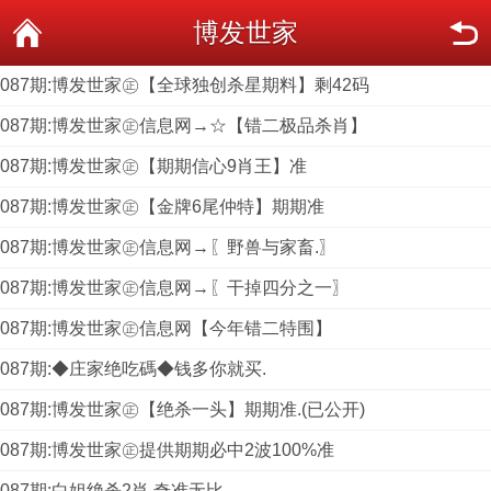
博发世家
087期:博发世家㊣【全球独创杀星期料】剩42码
087期:博发世家㊣信息网→☆【错二极品杀肖】
087期:博发世家㊣【期期信心9肖王】准
087期:博发世家㊣【金牌6尾仲特】期期准
087期:博发世家㊣信息网→〖野兽与家畜.〗
087期:博发世家㊣信息网→〖干掉四分之一〗
087期:博发世家㊣信息网【今年错二特围】
087期:◆庄家绝吃碼◆钱多你就买.
087期:博发世家㊣【绝杀一头】期期准.(已公开)
087期:博发世家㊣提供期期必中2波100%准
087期:白姐绝杀2肖.奇准无比..