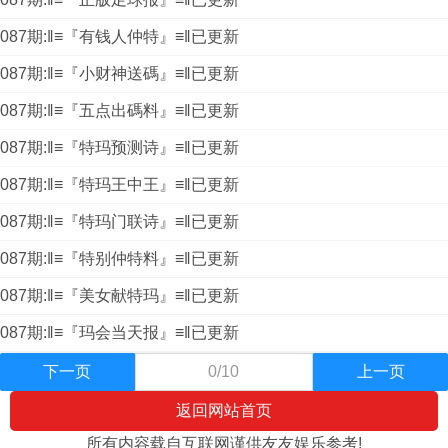
087期:‖≡『有钱人仲特』≡‖已更新
087期:‖≡『小财神送碼』≡‖已更新
087期:‖≡『五点出碼料』≡‖已更新
087期:‖≡『特玛预测诗』≡‖已更新
087期:‖≡『特玛王中王』≡‖已更新
087期:‖≡『特玛门联诗』≡‖已更新
087期:‖≡『特别仲特料』≡‖已更新
087期:‖≡『美女献特玛』≡‖已更新
087期:‖≡『玛会当天报』≡‖已更新
下一页
0/10
上一页
返回网站首页
所有内容载自互联网谨供友友娱乐参考!