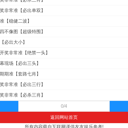
开奖非常准【必出单双】
常准【稳健二波】
版四不像图【超级特围】
料【必出大小】
票开奖非常准【绝禁一头】
内幕现场【必出三头】
典期期准【套路七肖】
开奖非常准【必出三行】
开奖非常准【必杀三肖】
0/4
返回网站首页
所有内容载自互联网谨供友友娱乐参考!