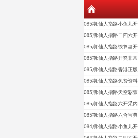
085期:仙人指路小鱼儿
085期:仙人指路二四六
085期:仙人指路铁算盘
085期:仙人指路开奖非
085期:仙人指路香港正
085期:仙人指路免费资
085期:仙人指路天空彩
085期:仙人指路六开采
085期:仙人指路六合宝
084期:仙人指路小鱼儿
084期:仙人指路二四六