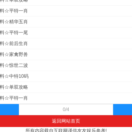
资料☆平特一肖
资料☆精华五肖
资料☆平特一尾
资料☆前后生肖
资料☆家禽野兽
资料☆惊世二波
资料☆中特10码
资料☆单双攻略
资料☆平特一肖
0/4
返回网站首页
所有内容载自互联网谨供友友娱乐参考!